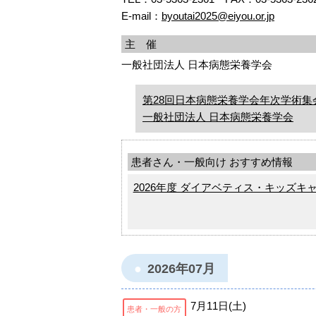
E-mail：
byoutai2025@eiyou.or.jp
主 催
一般社団法人 日本病態栄養学会
第28回日本病態栄養学会年次学術集
一般社団法人 日本病態栄養学会
患者さん・一般向け おすすめ情報
2026年度 ダイアベティス・キッズキ
2026年07月
7月11日(土)
患者・一般の方