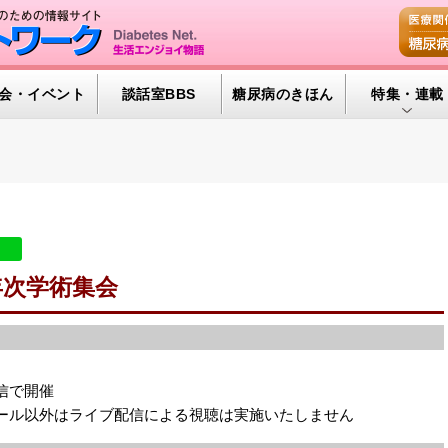
会・イベント
談話室BBS
糖尿病のきほん
特集・連載
特集・連載 
腎臓の健康道
インスリンポ
血糖トレンド
年次学術集会
グリコアルブ
信で開催
ール以外はライブ配信による視聴は実施いたしません