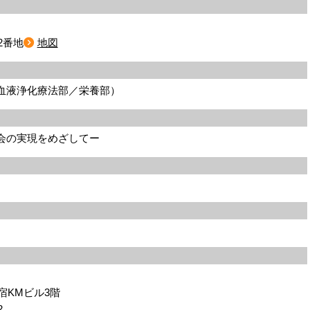
2番地
地図
血液浄化療法部／栄養部）
会の実現をめざしてー
新宿KMビル3階
2