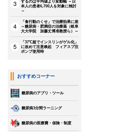
するのは平均値より変動幅 ～日
本人の患者6,700人を対象に検討
～
「食行動のくせ」で治療効果に差
～糖尿病・肥満症の治療薬（岐阜
大大学院 加藤丈博准教授ら）～
「37℃超でインスリンがゲル化」
に改めて注意喚起 フィアスプ注
ポンプ使用時
おすすめコーナー
糖尿病のアプリ・ツール
糖尿病3分間ラーニング
糖尿病の医療費・保険・制度