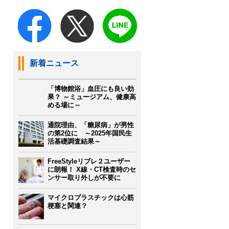
新着ニュース
「博物館浴」血圧にも良い効
果？ ～ミュージアム、健康高
める場に～
通院理由、「糖尿病」が男性
の第2位に ～2025年国民生
活基礎調査結果～
FreeStyleリブレ２ユーザー
に朗報！ X線・CT検査時のセ
ンサー取り外しが不要に
マイクロプラスチックは心筋
梗塞と関連？