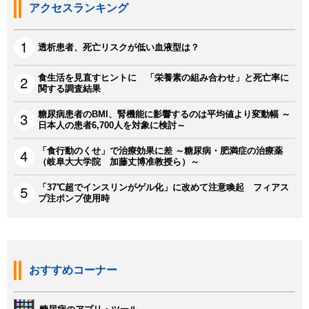
アクセスランキング
透析患者、死亡リスクが低い血液型は？
食生活を見直すヒントに 「栄養素の組み合わせ」と死亡率に
関する調査結果
糖尿病患者のBMI、腎機能に影響するのは平均値より変動幅 ～
日本人の患者6,700人を対象に検討～
「食行動のくせ」で治療効果に差 ～糖尿病・肥満症の治療薬
（岐阜大大学院 加藤丈博准教授ら）～
「37℃超でインスリンがゲル化」に改めて注意喚起 フィアス
プ注ポンプ使用時
おすすめコーナー