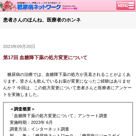
トップページ
患者さんのほんね、医療者のホンネ
ニュース
学会・イベント
2023年09月20日
談話室BBS
糖尿病のきほん
第17回 血糖降下薬の処方変更について
特集・連載
糖尿病の治療では、血糖降下薬の処方が見直されることがよくあ
腎臓の健康道
ります。皆さんも飲んでいるお薬が変更になったご経験はありませ
インスリンポンプ
んか？ 今回は、この処方変更について患者さんと医療者にアンケー
トを実施しました。
血糖トレンド
グリコアルブミン
＜調査概要＞
「血糖降下薬の処方変更について」アンケート調査
特集・連載 一覧へ
実施時期：2023年 6月
1型ライフ
調査方法：インターネット調査
対 象：「糖尿病ネットワーク」「糖尿病リソースガイ