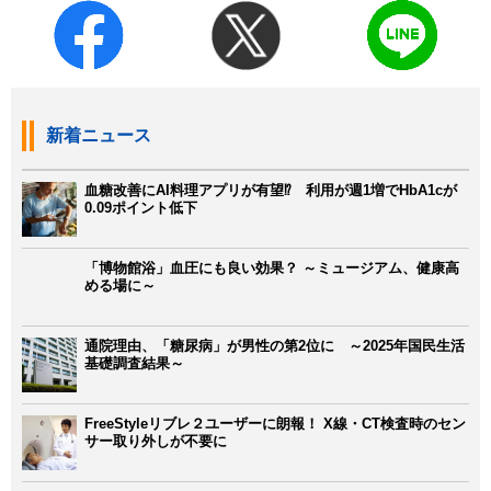
新着ニュース
血糖改善にAI料理アプリが有望⁉ 利用が週1増でHbA1cが
0.09ポイント低下
「博物館浴」血圧にも良い効果？ ～ミュージアム、健康高
める場に～
通院理由、「糖尿病」が男性の第2位に ～2025年国民生活
基礎調査結果～
FreeStyleリブレ２ユーザーに朗報！ X線・CT検査時のセン
サー取り外しが不要に