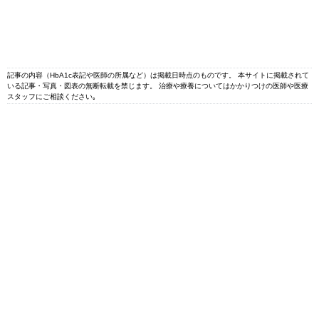
記事の内容（HbA1c表記や医師の所属など）は掲載日時点のものです。 本サイトに掲載されて
いる記事・写真・図表の無断転載を禁じます。 治療や療養についてはかかりつけの医師や医療
スタッフにご相談ください｡