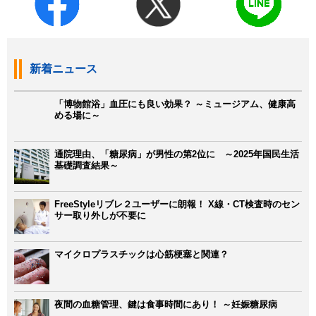
新着ニュース
「博物館浴」血圧にも良い効果？ ～ミュージアム、健康高
める場に～
通院理由、「糖尿病」が男性の第2位に ～2025年国民生活
基礎調査結果～
FreeStyleリブレ２ユーザーに朗報！ X線・CT検査時のセン
サー取り外しが不要に
マイクロプラスチックは心筋梗塞と関連？
夜間の血糖管理、鍵は食事時間にあり！ ～妊娠糖尿病