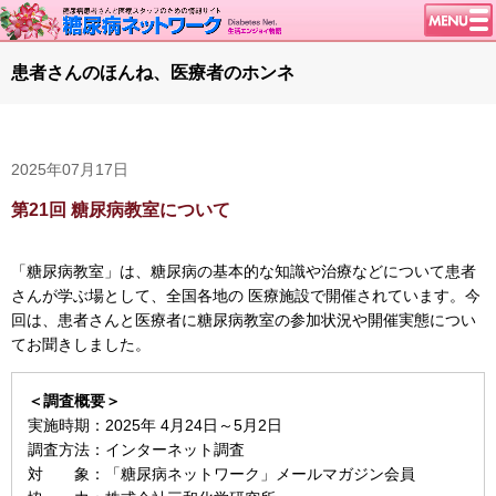
トップページ
患者さんのほんね、医療者のホンネ
ニュース
学会・イベント
2025年07月17日
談話室BBS
糖尿病のきほん
第21回 糖尿病教室について
特集・連載
「糖尿病教室」は、糖尿病の基本的な知識や治療などについて患者
特集・連載 一覧へ
1型ライフ
さんが学ぶ場として、全国各地の 医療施設で開催されています。今
腎臓の健康道
回は、患者さんと医療者に糖尿病教室の参加状況や開催実態につい
てお聞きしました。
インスリンポンプ
血糖トレンド
＜調査概要＞
実施時期：2025年 4月24日～5月2日
グリコアルブミン
調査方法：インターネット調査
対 象：「糖尿病ネットワーク」メールマガジン会員