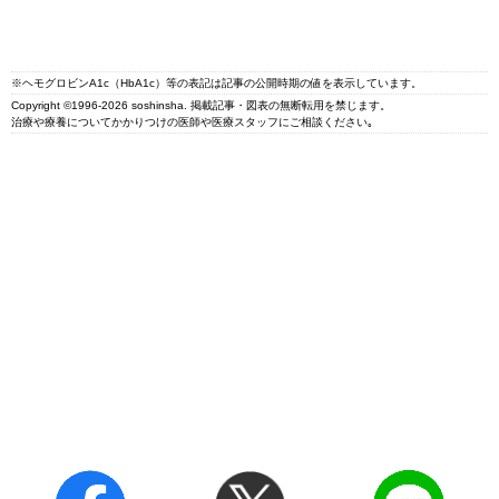
※ヘモグロビンA1c（HbA1c）等の表記は記事の公開時期の値を表示しています。
Copyright ©1996-2026 soshinsha. 掲載記事・図表の無断転用を禁じます。
治療や療養についてかかりつけの医師や医療スタッフにご相談ください｡