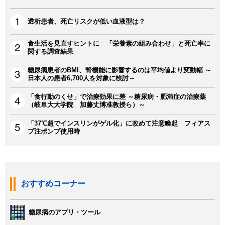
透析患者、死亡リスクが低い血液型は？
食生活を見直すヒントに 「栄養素の組み合わせ」と死亡率に
関する調査結果
糖尿病患者のBMI、腎機能に影響するのは平均値より変動幅 ～
日本人の患者6,700人を対象に検討～
「食行動のくせ」で治療効果に差 ～糖尿病・肥満症の治療薬
（岐阜大大学院 加藤丈博准教授ら）～
「37℃超でインスリンがゲル化」に改めて注意喚起 フィアス
プ注ポンプ使用時
おすすめコーナー
糖尿病のアプリ・ツール