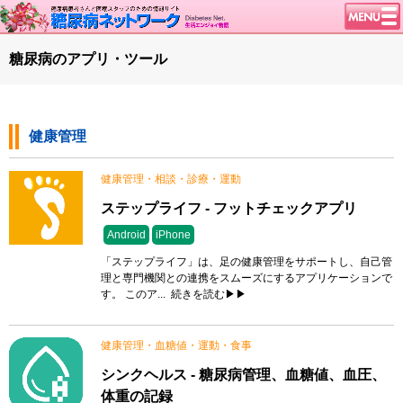
トップページ
糖尿病のアプリ・ツール
ニュース
学会・イベント
健康管理
談話室BBS
糖尿病のきほん
健康管理・相談・診療・運動
特集・連載
ステップライフ - フットチェックアプリ
腎臓の健康道
Android
iPhone
インスリンポンプ
「ステップライフ」は、足の健康管理をサポートし、自己管
理と専門機関との連携をスムーズにするアプリケーションで
血糖トレンド
す。 このア...
続きを読む▶▶
グリコアルブミン
健康管理・血糖値・運動・食事
特集・連載 一覧へ
シンクヘルス - 糖尿病管理、血糖値、血圧、
1型ライフ
体重の記録