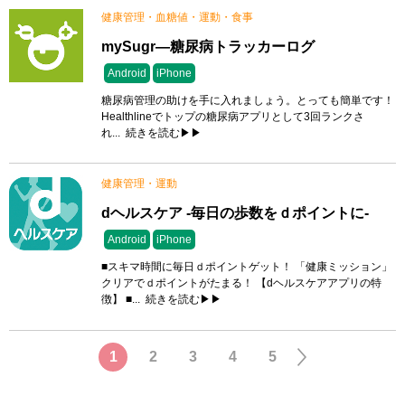
健康管理・血糖値・運動・食事
mySugr―糖尿病トラッカーログ
Android
iPhone
糖尿病管理の助けを手に入れましょう。とっても簡単です！
Healthlineでトップの糖尿病アプリとして3回ランクさ
れ...
続きを読む▶▶
健康管理・運動
dヘルスケア -毎日の歩数をｄポイントに-
Android
iPhone
■スキマ時間に毎日ｄポイントゲット！ 「健康ミッション」
クリアでｄポイントがたまる！ 【dヘルスケアアプリの特
徴】 ■...
続きを読む▶▶
1
2
3
4
5