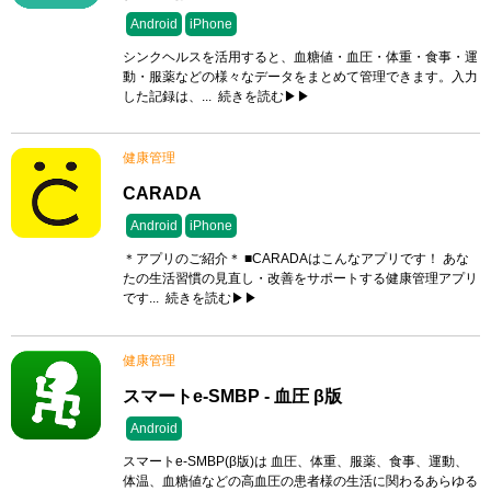
Android
iPhone
シンクヘルスを活用すると、血糖値・血圧・体重・食事・運
動・服薬などの様々なデータをまとめて管理できます。入力
した記録は、...
続きを読む▶▶
健康管理
CARADA
Android
iPhone
＊アプリのご紹介＊ ■CARADAはこんなアプリです！ あな
たの生活習慣の見直し・改善をサポートする健康管理アプリ
です...
続きを読む▶▶
健康管理
スマートe-SMBP - 血圧 β版
Android
スマートe-SMBP(β版)は 血圧、体重、服薬、食事、運動、
体温、血糖値などの高血圧の患者様の生活に関わるあらゆる