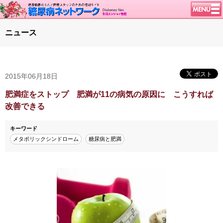
トップページ
ニュース
ニュース
学会・イベント
2015年06月18日
談話室BBS
糖尿病のきほん
肥満症をストップ 肥満が11の病気の原因に こうすれば
改善できる
特集・連載
特集・連載 一覧へ
1型ライフ
キーワード
メタボリックシンドローム
糖尿病と肥満
腎臓の健康道
インスリンポンプ
血糖トレンド
グリコアルブミン