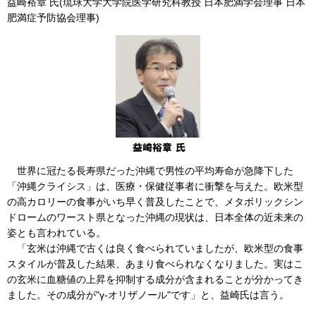
益崎裕章 氏(琉球大学大学院医学研究科教授 日本肥満学会理事 日本
肥満症予防協会理事)
世界に冠たる長寿県だった沖縄で男性の平均寿命が急降下した
「沖縄クライシス」は、医療・保健従事者に衝撃を与えた。欧米型
の高カロリーの食事がいち早く普及したことで、メタボリックシン
ドロームのワースト県となった沖縄の現状は、日本全体の近未来の
姿とも言われている。
「玄米は沖縄で古くは良く食べられていましたが、欧米型の食事
スタイルが普及した結果、あまり食べられなくなりました。実はこ
の玄米に血糖値の上昇を抑制する成分が含まれることが分かってき
ました。その成分が"γ-オリザノール"です」と、益崎氏は言う。