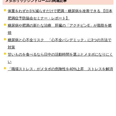
メタボリックシンドロームの関連記事
体重をわずか3％減らすだけで肥満・糖尿病を改善できる 【日本
肥満症予防協会セミナー・レポート】
糖尿病や肥満の新たな治療 肝臓の「アクチビンE」が脂肪を燃
焼
糖尿病と心不全リスク 「心不全パンデミック」に3つの方法で
対策
甘いものを食べるなら日中の活動時間を選ぶとメタボになりにく
い
「職場ストレス」がメタボの危険性を40%上昇 ストレスを解消