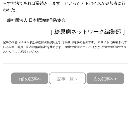
らす方法であれば長続きします」といったアドバイスが参加者に行
われた。
一般社団法人 日本肥満症予防協会
［ 糖尿病ネットワーク編集部 ］
記事の内容（HbA1c表記や医師の所属など）は掲載日時点のものです。 本サイトに掲載されて
いる記事・写真・図表の無断転載を禁じます。 治療や療養についてはかかりつけの医師や医療
スタッフにご相談ください｡
前の記事へ
記事一覧へ
次の記事へ