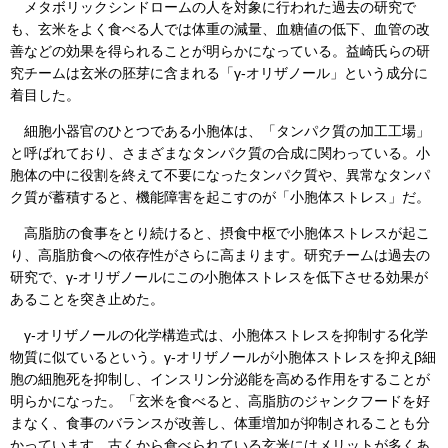
メタボリックシンドロームの人を対象に行われた過去の研究で
も、玄米をよく食べる人では体重の減量、血糖値の低下、血管の改
善などの効果を得られることが明らかになっている。益崎氏らの研
究チームは玄米の胚芽に含まれる「γ-オリザノール」という成分に
着目した。
細胞小器官のひとつである小胞体は、「タンパク質の加工工場」
と呼ばれており、さまざまなタンパク質の合成に関わっている。小
胞体の中に役割を終えて不要になったタンパク質や、異常なタンパ
ク質が蓄積すると、機能障害を起こすのが「小胞体ストレス」だ。
高脂肪の食事をとり続けると、摂食中枢で小胞体ストレスが起こ
り、高脂肪食への依存性がさらに高まります。研究チームは過去の
研究で、γ-オリザノールにこの小胞体ストレスを低下させる効果が
あることを突き止めた。
γ-オリザノールの化学構造式は、小胞体ストレスを抑制する化学
物質に似ているという。γ-オリザノールが小胞体ストレスを抑えβ細
胞の細胞死を抑制し、インスリン分泌能を高める作用をすることが
明らかになった。「玄米を食べると、高脂肪のジャンクフードを好
まなく、食事のバランスが改善し、体重増加が抑制されることも分
かっています。古くから食べられている玄米にはメリットが多くあ