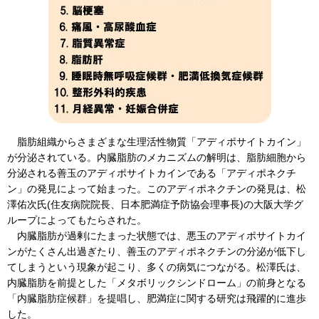
脂肪組織からさまざまな生理活性物質「アディポサイトカイン」
が分泌されている。内臓脂肪のメカニズムの解明は、脂肪細胞から
分泌される善玉のアディポサイトカインである「アディポネクチ
ン」の発見によって始まった。このアディポネクチンの発見は、松
澤佑次氏(住友病院院長、日本肥満症予防協会理事長)の大阪大学グ
ループによってもたらされた。
内臓脂肪が過剰にたまった状態では、悪玉のアディポサイトカイ
ンがたくさん出過ぎたり、善玉のアディポネクチンの分泌が低下し
てしまうという現象が起こり、多くの病気につながる。松澤氏は、
内臓脂肪を前提とした「メタボリックシンドローム」の前身となる
「内臓脂肪症候群」を提唱し、肥満症に関する研究は飛躍的に進歩
した。