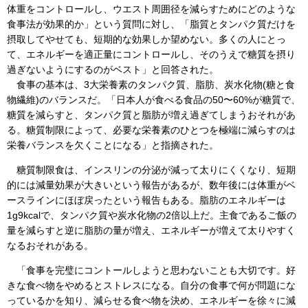
体重をコントロールし、ウエスト周囲径を減らすためにどのような
食事法が効果的か」という質問に対し、「脂質とタンパク質だけを
摂取してやせても、短期的な効果しか望めない。多くの人にとっ
て、エネルギーを適正量にコントロールし、そのうえで糖質を摂り
過ぎないようにするのがベスト」と回答された。
食事の基本は、3大栄養素のタンパク質、脂肪、炭水化物(糖と食
物繊維)のバランスだ。「日本人が食べる食品の50〜60%が糖質で、
糖質を減らすと、タンパク質と脂肪が増え過ぎてしまうおそれがあ
る。糖質制限によって、必要な栄養素のひとつを極端に減らすのは
栄養バランスを欠くことになる」と指摘された。
糖質制限食は、インスリンの分泌が減って太りにくくなり、短期
的には減量効果が大きいという報告があるが、数年後には体重がベ
ースラインにほぼ戻ったという報告もある。脂肪のエネルギーは
1g9kcalで、タンパク質や炭水化物の2倍以上だ。主食であるご飯の
量を減らすと逆に脂肪の量が増え、エネルギーが増えて太りやすく
なるおそれがある。
「食事を完璧にコントールしようと思わないことも大切です。好
きな食べ物をやめるとストレスになる。自分の食事で何が問題にな
っているかを知り、減らせる食べ物を決め、エネルギーを徐々に減