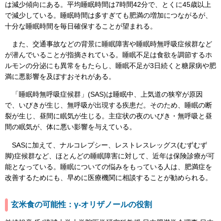
は減少傾向にある。平均睡眠時間は7時間42分で、とくに45歳以上
で減少している。睡眠時間は多すぎても肥満の増加につながるが、
十分な睡眠時間を毎日確保することが望まれる。
また、交通事故などの背景に睡眠障害や睡眠時無呼吸症候群など
が潜んでいることが指摘されている。睡眠不足は食欲を調節するホ
ルモンの分泌にも異常をもたらし、睡眠不足が3日続くと糖尿病や肥
満に悪影響を及ぼすおそれがある。
「睡眠時無呼吸症候群」(SAS)は睡眠中、上気道の狭窄が原因
で、いびきが生じ、無呼吸が出現する疾患だ。そのため、睡眠の断
裂が生じ、昼間に眠気が生じる。主症状の夜のいびき・無呼吸と昼
間の眠気が、体に悪い影響を与えている。
SASに加えて、ナルコレプシー、レストレスレッグス(むずむず
脚)症候群など、ほとんどの睡眠障害に対して、近年は保険診療が可
能となっている。睡眠についての悩みをもっている人は、肥満症を
改善するためにも、早めに医療機関に相談することが勧められる。
玄米食の可能性：γ-オリザノールの役割