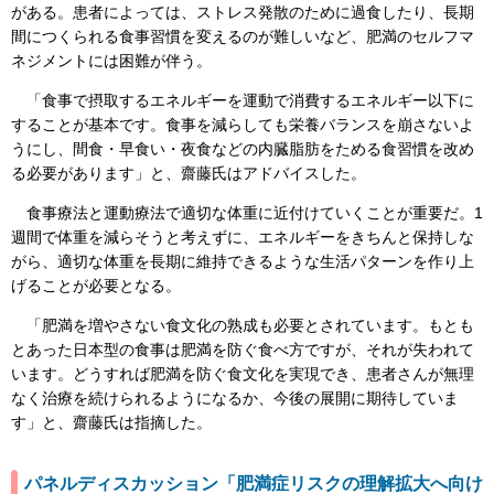
がある。患者によっては、ストレス発散のために過食したり、長期
間につくられる食事習慣を変えるのが難しいなど、肥満のセルフマ
ネジメントには困難が伴う。
「食事で摂取するエネルギーを運動で消費するエネルギー以下に
することが基本です。食事を減らしても栄養バランスを崩さないよ
うにし、間食・早食い・夜食などの内臓脂肪をためる食習慣を改め
る必要があります」と、齋藤氏はアドバイスした。
食事療法と運動療法で適切な体重に近付けていくことが重要だ。1
週間で体重を減らそうと考えずに、エネルギーをきちんと保持しな
がら、適切な体重を長期に維持できるような生活パターンを作り上
げることが必要となる。
「肥満を増やさない食文化の熟成も必要とされています。もとも
とあった日本型の食事は肥満を防ぐ食べ方ですが、それが失われて
います。どうすれば肥満を防ぐ食文化を実現でき、患者さんが無理
なく治療を続けられるようになるか、今後の展開に期待していま
す」と、齋藤氏は指摘した。
パネルディスカッション「肥満症リスクの理解拡大へ向け