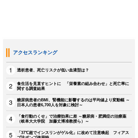
アクセスランキング
透析患者、死亡リスクが低い血液型は？
食生活を見直すヒントに 「栄養素の組み合わせ」と死亡率に
関する調査結果
糖尿病患者のBMI、腎機能に影響するのは平均値より変動幅 ～
日本人の患者6,700人を対象に検討～
「食行動のくせ」で治療効果に差 ～糖尿病・肥満症の治療薬
（岐阜大大学院 加藤丈博准教授ら）～
「37℃超でインスリンがゲル化」に改めて注意喚起 フィアス
プ注ポンプ使用時