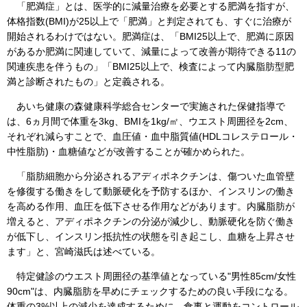
「肥満症」とは、医学的に減量治療を必要とする肥満を指すが、
体格指数(BMI)が25以上で「肥満」と判定されても、すぐに治療が
開始されるわけではない。肥満症は、「BMI25以上で、肥満に原因
があるか肥満に関連していて、減量によって改善が期待できる11の
関連疾患を伴うもの」「BMI25以上で、検査によって内臓脂肪型肥
満と診断されたもの」と定義される。
あいち健康の森健康科学総合センターで実施された保健指導で
は、6ヵ月間で体重を3kg、BMIを1kg/㎡、ウエスト周囲径を2cm、
それぞれ減らすことで、血圧値・血中脂質値(HDLコレステロール・
中性脂肪)・血糖値などが改善することが確かめられた。
「脂肪細胞から分泌されるアディポネクチンは、傷ついた血管壁
を修復する働きをして動脈硬化を予防するほか、インスリンの働き
を高める作用、血圧を低下させる作用などがあります。内臓脂肪が
増えると、アディポネクチンの分泌が減少し、動脈硬化を防ぐ働き
が低下し、インスリン抵抗性の状態を引き起こし、血糖を上昇させ
ます」と、宮崎滋氏は述べている。
特定健診のウエスト周囲径の基準値となっている"男性85cm/女性
90cm"は、内臓脂肪を早めにチェックするための良い手段になる。
体重の3%以上の減少を達成するために、食事と運動をコントロール