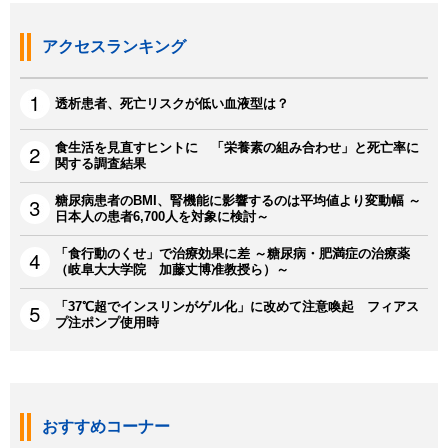
アクセスランキング
透析患者、死亡リスクが低い血液型は？
食生活を見直すヒントに 「栄養素の組み合わせ」と死亡率に
関する調査結果
糖尿病患者のBMI、腎機能に影響するのは平均値より変動幅 ～
日本人の患者6,700人を対象に検討～
「食行動のくせ」で治療効果に差 ～糖尿病・肥満症の治療薬
（岐阜大大学院 加藤丈博准教授ら）～
「37℃超でインスリンがゲル化」に改めて注意喚起 フィアス
プ注ポンプ使用時
おすすめコーナー