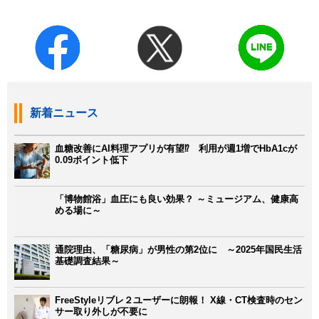
新着ニュース
血糖改善にAI料理アプリが有望⁉ 利用が週1増でHbA1cが
0.09ポイント低下
「博物館浴」血圧にも良い効果？ ～ミュージアム、健康高
める場に～
通院理由、「糖尿病」が男性の第2位に ～2025年国民生活
基礎調査結果～
FreeStyleリブレ２ユーザーに朗報！ X線・CT検査時のセン
サー取り外しが不要に