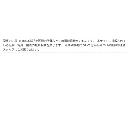
記事の内容（HbA1c表記や医師の所属など）は掲載日時点のものです。 本サイトに掲載されて
いる記事・写真・図表の無断転載を禁じます。 治療や療養についてはかかりつけの医師や医療
スタッフにご相談ください｡