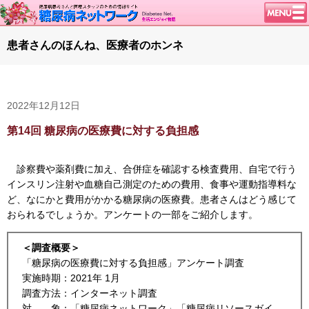
トップページ
患者さんのほんね、医療者のホンネ
ニュース
学会・イベント
2022年12月12日
談話室BBS
糖尿病のきほん
第14回 糖尿病の医療費に対する負担感
特集・連載
診察費や薬剤費に加え、合併症を確認する検査費用、自宅で行う
特集・連載 一覧へ
1型ライフ
インスリン注射や血糖自己測定のための費用、食事や運動指導料な
腎臓の健康道
ど、なにかと費用がかかる糖尿病の医療費。患者さんはどう感じて
おられるでしょうか。アンケートの一部をご紹介します。
インスリンポンプ
血糖トレンド
＜調査概要＞
「糖尿病の医療費に対する負担感」アンケート調査
グリコアルブミン
実施時期：2021年 1月
調査方法：インターネット調査
対 象：「糖尿病ネットワーク」「糖尿病リソースガイ