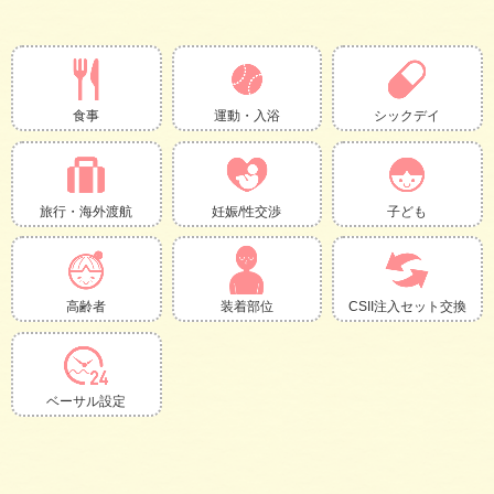
食事
運動・入浴
シックデイ
旅行・海外渡航
妊娠/性交渉
子ども
装着部位
高齢者
CSII注入セット交換
ベーサル設定