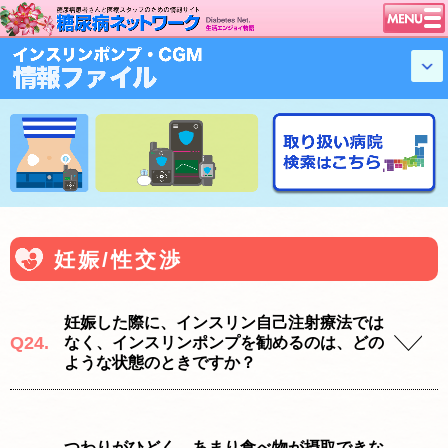
トップページ
ニュース
学会・イベント
談話室BBS
糖尿病のきほん
特集・連載
特集・連載 一覧へ
1型ライフ
妊娠/性交渉
腎臓の健康道
インスリンポンプ
妊娠した際に、インスリン自己注射療法では
Q24.
なく、インスリンポンプを勧めるのは、どの
血糖トレンド
ような状態のときですか？
グリコアルブミン
つわりがひどく、あまり食べ物が摂取できな