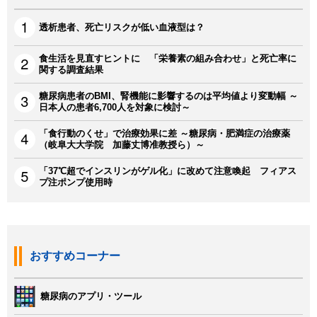
透析患者、死亡リスクが低い血液型は？
食生活を見直すヒントに 「栄養素の組み合わせ」と死亡率に
関する調査結果
糖尿病患者のBMI、腎機能に影響するのは平均値より変動幅 ～
日本人の患者6,700人を対象に検討～
「食行動のくせ」で治療効果に差 ～糖尿病・肥満症の治療薬
（岐阜大大学院 加藤丈博准教授ら）～
「37℃超でインスリンがゲル化」に改めて注意喚起 フィアス
プ注ポンプ使用時
おすすめコーナー
糖尿病のアプリ・ツール