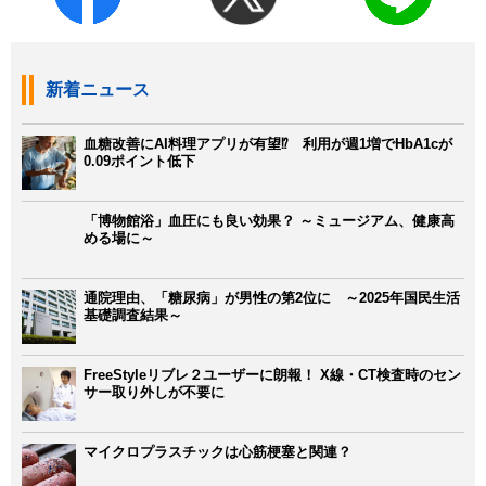
新着ニュース
血糖改善にAI料理アプリが有望⁉ 利用が週1増でHbA1cが
0.09ポイント低下
「博物館浴」血圧にも良い効果？ ～ミュージアム、健康高
める場に～
通院理由、「糖尿病」が男性の第2位に ～2025年国民生活
基礎調査結果～
FreeStyleリブレ２ユーザーに朗報！ X線・CT検査時のセン
サー取り外しが不要に
マイクロプラスチックは心筋梗塞と関連？