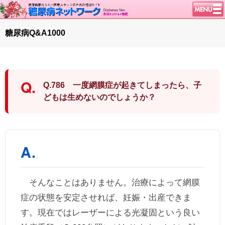
トップページ
糖尿病Q&A1000
ニュース
学会・イベント
談話室BBS
Q.786 一度網膜症が起きてしまったら、子
糖尿病のきほん
どもは生めないのでしょうか？
特集・連載
腎臓の健康道
インスリンポンプ
血糖トレンド
グリコアルブミン
そんなことはありません。治療によって網膜
特集・連載 一覧へ
症の状態を安定させれば、妊娠・出産できま
1型ライフ
す。現在ではレーザーによる光凝固という良い