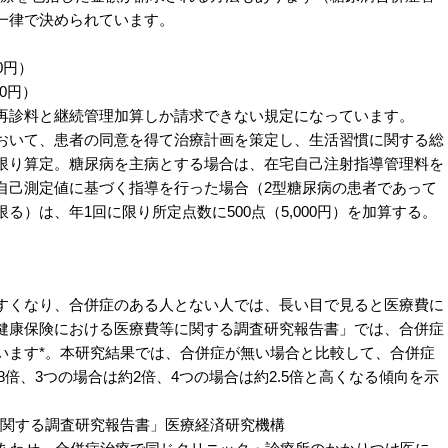
一律で決められています。
0円）
40円）
再診料と継続管理加算しか請求できない規定になっています。
において、患者の同意を得て治療計画を策定し、生活習慣に関する総
限り算定。糖尿病を主病とする場合は、在宅自己注射指導管理料を
自己測定値に基づく指導を行った場合（2型糖尿病の患者であって
）は、年1回に限り所定点数に500点（5,000円）を加算する。
すくなり、合併症のある人とない人では、長い目で見ると医療費に
健康保険における医療費等に関する調査研究報告書」では、合併症
います*。本研究結果では、合併症が無い場合と比較して、合併症
.8倍、3つの場合は約2倍、4つの場合は約2.5倍と高くなる傾向を示
に関する調査研究報告書」医療経済研究機構