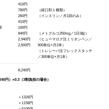
410円
780円
（経口剤１種類）
260円
（インスリン／月1回のみ）
410円
算
100円
840円
（メトグルコ250mg／1日3錠）
2,940円
（ヒューマログ注ミリオンペン／
2,500円
300単位×月2本）
（トレシーバ注フレックスタッチ
／300単位×月1本）
8,240円
8,240円）×0.3（3割負担の場合）
＋1326円
＋1158円
＋5106円