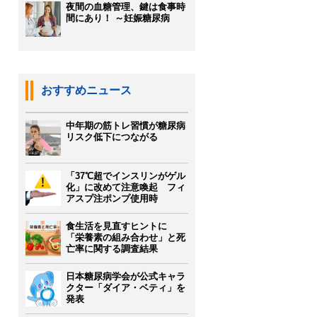
夜間の血糖管理、鍵は食事時
間にあり！ ～妊娠糖尿病
おすすめニュース
中年期の筋トレ習慣が糖尿病
リスク低下につながる
「37℃超でインスリンがゲル
化」に改めて注意喚起 フィ
アスプ注ポンプ使用時
食生活を見直すヒントに
「栄養素の組み合わせ」と死
亡率に関する調査結果
日本糖尿病学会が公式キャラ
クター「ダイア・ベティ」を
発表