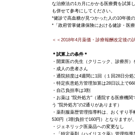
な治療法の1カ月にかかる医療費を試算
も併せて参考にしてください。
*
健診で高血糖が見つかった人の10年後の
*
「政府管掌健康保険における健診・医療
＜＜2018年4月薬価・診療報酬改定後の
＊試算上の条件＊
・開業医の先生（クリニック、診療所）
・成人の患者さん
・通院頻度は4週間に1回（１回28日分処
・特定疾患処方管理加算は28日以上で66
・自己負担率は3割
・お薬は "院外処方"（通院する医療機
う "院外処方"の2通りがあります）
・薬剤服薬歴管理指導料は、おくすり手帳
530円（3割負担で160円）となります
・ジェネリック医薬品への変更なし
・「特定薬剤（ハイリスク薬）管理指導