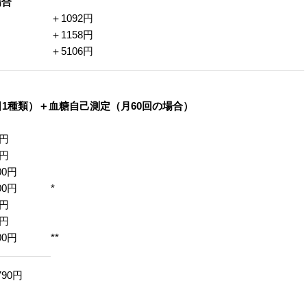
場合
＋1
092円
＋1
158円
＋5
106円
日1種類）＋血糖自己測定（月60回の場合）
0円
0円
00円
00円
*
0円
0円
00円
**
790円