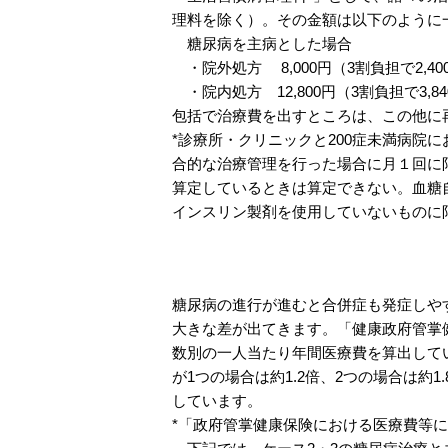
理料を除く）。その金額は以下のように
糖尿病を主病とした場合
・院外処方 8,000円（3割負担で2,40
・院内処方 12,800円（3割負担で3,8
包括で治療費を出すところは、この他に
*診療所・クリニックと200症未満病院
合的な治療管理を行った場合に月１回に
算定しているときは算定できない。血糖
インスリン製剤を使用していないものに限る
合併症と医療費
糖尿病の進行が進むと合併症も発症しや
大きな差が出てきます。「健康政府管掌
数別の一人当たり年間医療費を算出して
が1つの場合は約1.2倍、2つの場合は約1
しています。
*「政府管掌健康保険における医療費等