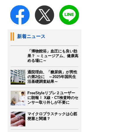
新着ニュース
「博物館浴」血圧にも良い効
果？ ～ミュージアム、健康高
める場に～
通院理由、「糖尿病」が男性
の第2位に ～2025年国民生
活基礎調査結果～
FreeStyleリブレ２ユーザー
に朗報！ X線・CT検査時のセ
ンサー取り外しが不要に
マイクロプラスチックは心筋
梗塞と関連？