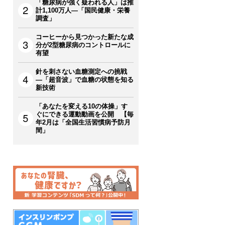
「糖尿病が強く疑われる人」は推
計1,100万人―「国民健康・栄養
調査」
コーヒーから見つかった新たな成
分が2型糖尿病のコントロールに
有望
針を刺さない血糖測定への挑戦
―「超音波」で血糖の状態を知る
新技術
「あなたを変える10の体操」す
ぐにできる運動動画を公開 【毎
年2月は「全国生活習慣病予防月
間」