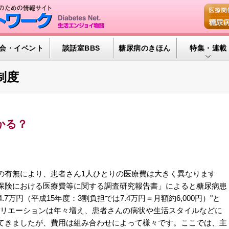
会・イベント
談話室BBS
糖尿病のきほん
特集・連載
特集・連載 
制度
腎臓の健康道
インスリンポ
かる？
血糖トレンド
グリコアルブ
有無により、患者さん1人ひとりの医療費は大きく異なります
保険における医療費等に関する調査研究報告書」によると糖尿病患
7万円（平成15年度：3割負担では7.4万円＝月額約6,000円）"と
バリエーションは年々増え、患者さんの病状や生活スタイルなどに
てきましたが、費用は組み合わせによって様々です。ここでは、主