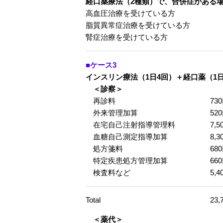
経口薬療法（2種類）で、合併症がある
高血圧治療を受けている方
脂質異常症治療を受けている方
腎症治療を受けている方
■ケース3
インスリン療法（1日4回）＋経口薬（1
＜診察＞
再診料
73
外来管理加算
52
在宅自己注射指導管理料
7,5
血糖自己測定指導加算
8,3
処方箋料
68
特定疾患処方管理加算
66
検査料など
5,4
Total
23,
＜薬代＞