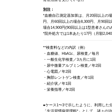
別注：
*血糖自己測定器加算は、月20回以上の場合3
円、月60回以上の場合8,300円、月90回以
場合14,900円(90回以上は1型患者さんの
*院外処方では1本あたり17円（月額2,04
**検査料などの内訳（例）
・血糖値、HbA1c、尿検査／毎月
・一般生化学検査／3カ月に1回
・尿中微量アルブミン検査／年2回
・心電図／年2回
・胸部レントゲン検査／年1回
・紹介状／年1回
・栄養指導／年2回
●ケース1〜3で示したように、利用し
「生活習慣病管理料*」として、諸々の