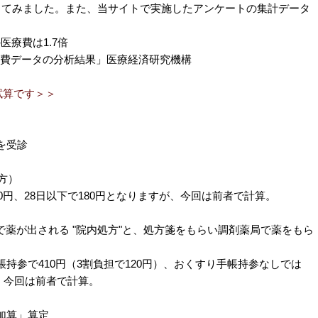
してみました。また、当サイトで実施したアンケートの集計データ
医療費は1.7倍
費データの分析結果」医療経済研究機構
試算です＞＞
を受診
方）
0円、28日以下で180円となりますが、今回は前者で計算。
関で薬が出される "院内処方"と、処方箋をもらい調剤薬局で薬をもら
持参で410円（3割負担で120円）、おくすり手帳持参なしでは
が、今回は前者で計算。
加算」算定