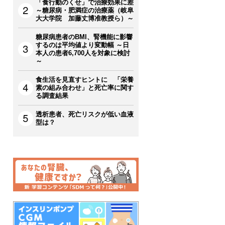
「食行動のくせ」で治療効果に差
～糖尿病・肥満症の治療薬（岐阜
大大学院 加藤丈博准教授ら）～
糖尿病患者のBMI、腎機能に影響
するのは平均値より変動幅 ～日
本人の患者6,700人を対象に検討
～
食生活を見直すヒントに 「栄養
素の組み合わせ」と死亡率に関す
る調査結果
透析患者、死亡リスクが低い血液
型は？