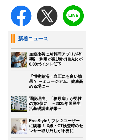
新着ニュース
血糖改善にAI料理アプリが有
望⁉ 利用が週1増でHbA1cが
0.09ポイント低下
「博物館浴」血圧にも良い効
果？ ～ミュージアム、健康高
める場に～
通院理由、「糖尿病」が男性
の第2位に ～2025年国民生
活基礎調査結果～
FreeStyleリブレ２ユーザー
に朗報！ X線・CT検査時のセ
ンサー取り外しが不要に