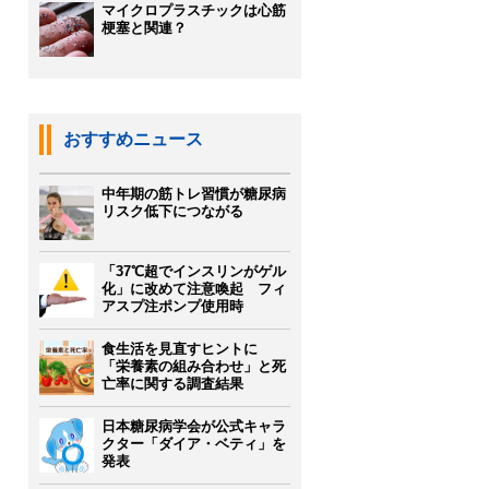
マイクロプラスチックは心筋
梗塞と関連？
おすすめニュース
中年期の筋トレ習慣が糖尿病
リスク低下につながる
「37℃超でインスリンがゲル
化」に改めて注意喚起 フィ
アスプ注ポンプ使用時
食生活を見直すヒントに
「栄養素の組み合わせ」と死
亡率に関する調査結果
日本糖尿病学会が公式キャラ
クター「ダイア・ベティ」を
発表