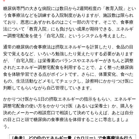
糖尿病専門の大きな病院には数日から2週間程度の「教育入院」とい
う食事療法などを訓練する入院制度がありますが、施設数は限られ
ており、恩恵にあずかれるのはごく一部の方です。そこで、食事療
法について「教育入院」にも負けない成果が期待できる、エネルギ
ー調整宅配食を使う「自宅入院」というシステムを考えました。
通常の糖尿病の食事療法は摂取エネルギーを計算したり、食品の目
安で覚えるなど、いろいろ勉強したり覚えたりする必要があります
が、「自宅入院」は栄養素のバランスやエネルギーがきちんと調整
されたエネルギー調整宅配食を利用することで、よく整った糖尿病
食を体験学習できる点がポイントです。さらに、体重変化、食べた
もの、生活活動などメモしてチェックし、診察時にかかりつけ医に
判断してもらいながら自己管理していきます。
かかりつけ医から1日の摂取エネルギーの指示をもらい、エネルギー
調整宅配食の使い方をかかりつけ医（あるいは栄養士）か、購入を
決めたメーカーの相談窓口で相談して決めてもらえば、あとは自分
の目と口と頭で糖尿病の食事療法を体得することに専念しましょ
う。
［参考］ どの位のエネルギー量（カロリー）で食事療法を行う