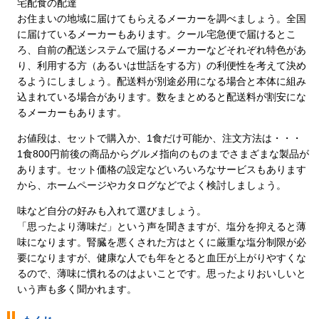
宅配食の配達
お住まいの地域に届けてもらえるメーカーを調べましょう。全国
に届けているメーカーもあります。クール宅急便で届けるとこ
ろ、自前の配送システムで届けるメーカーなどそれぞれ特色があ
り、利用する方（あるいは世話をする方）の利便性を考えて決め
るようにしましょう。配送料が別途必用になる場合と本体に組み
込まれている場合があります。数をまとめると配送料が割安にな
るメーカーもあります。
お値段は、セットで購入か、1食だけ可能か、注文方法は・・・
1食800円前後の商品からグルメ指向のものまでさまざまな製品が
あります。セット価格の設定などいろいろなサービスもあります
から、ホームページやカタログなどでよく検討しましょう。
味など自分の好みも入れて選びましょう。
「思ったより薄味だ」という声を聞きますが、塩分を抑えると薄
味になります。腎臓を悪くされた方はとくに厳重な塩分制限が必
要になりますが、健康な人でも年をとると血圧が上がりやすくな
るので、薄味に慣れるのはよいことです。思ったよりおいしいと
いう声も多く聞かれます。