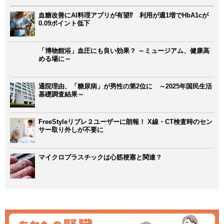
血糖改善にAI料理アプリが有望⁉ 利用が週1増でHbA1cが
0.09ポイント低下
「博物館浴」血圧にも良い効果？ ～ミュージアム、健康高
める場に～
通院理由、「糖尿病」が男性の第2位に ～2025年国民生活
基礎調査結果～
FreeStyleリブレ２ユーザーに朗報！ X線・CT検査時のセン
サー取り外しが不要に
マイクロプラスチックは心筋梗塞と関連？