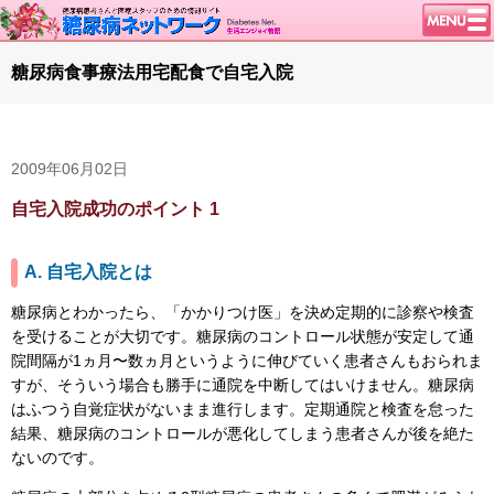
トップページ
糖尿病食事療法用宅配食で自宅入院
ニュース
学会・イベント
2009年06月02日
談話室BBS
糖尿病のきほん
自宅入院成功のポイント 1
特集・連載
A. 自宅入院とは
腎臓の健康道
糖尿病とわかったら、「かかりつけ医」を決め定期的に診察や検査
インスリンポンプ
を受けることが大切です。糖尿病のコントロール状態が安定して通
血糖トレンド
院間隔が1ヵ月〜数ヵ月というように伸びていく患者さんもおられま
すが、そういう場合も勝手に通院を中断してはいけません。糖尿病
グリコアルブミン
はふつう自覚症状がないまま進行します。定期通院と検査を怠った
特集・連載 一覧へ
結果、糖尿病のコントロールが悪化してしまう患者さんが後を絶た
ないのです。
1型ライフ