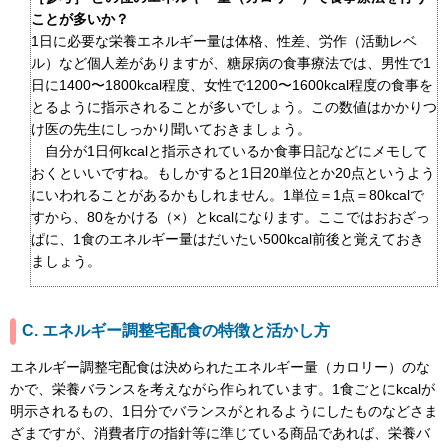
ことが多いか？
1日に必要な栄養エネルギー量は体格、性差、労作（活動レベ
ル）など個人差がありますが、糖尿病の食事療法では、男性で1
日に1400〜1800kcal程度、女性で1200〜1600kcal程度の食事を
とるように指示されることが多いでしょう。この数値はかかりつ
け医の先生にしっかり聞いておきましょう。
自分が1日何kcalと指示されているか食事日記などにメモして
おくといいですね。もしかすると1日20単位とか20点というよう
にいわれることがあるかもしれません。1単位＝1点＝80kcalで
すから、80をかける（×）とkcalになります。ここではおおざっ
ぱに、1食のエネルギー量はだいたい500kcal前後と覚えておき
ましょう。
C. エネルギー調整宅配食の特徴と活かし方
エネルギー調整宅配食は決められたエネルギー量（カロリー）のな
かで、栄養バランスを考えながら作られています。1食ごとにkcalが
明示されるもの、1日分でバランスがとれるようにしたものなどさま
ざまですが、消費者庁の指針等に準じている商品であれば、栄養バ