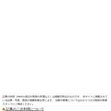
記事の内容（HbA1c表記や医師の所属など）は掲載日時点のものです。 本サイトに掲載されて
いる記事・写真・図表の無断転載を禁じます。 治療や療養についてはかかりつけの医師や医療
スタッフにご相談ください｡
記事の二次利用について