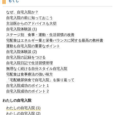
もくじ
なぜ、自宅入院か？
自宅入院の前に知っておこう
主治医からのアドバイスも大切
自宅入院体験談 (1)
ステージ別 食事・運動・生活習慣の改善
宅配食はエネルギー量と栄養バランスに関する最高の教科書
運動も自宅入院の重要なポイント
自宅入院体験談 (2)
自宅入院の記録をつける
自宅入院日記で生活習慣管理
無理なく続ける自分スタイル自宅入院
宅配食は食事療法の強い味方
「宅配糖尿病食で自宅入院」を振り返って
自宅入院成功のポイント 1
自宅入院成功のポイント 2
わたしの自宅入院
わたしの自宅入院 (1)
わたしの自宅入院 (2)