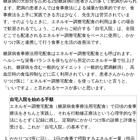
糖尿病の大部分を占める2型糖尿病の患者さんの多くで肥満がみられ
ます。肥満の患者さんでは食事療法による減量が効果的ですが、食
事療法を上手に実践できる方は少なく、先生方は苦労されていま
す。そのようなときに、エネルギー調整宅配食の利用は多くの場合
で歓迎されるでしょう。これからご紹介する「自宅入院」は、全国
どこでも配達されるエネルギー調整宅配食をベースに使用し、かか
りつけ医と連携して行う食事と生活の改善法です。
糖尿病食事療法用宅配食はエネルギー調整宅配食とも呼ばれます。
ヘルシーな栄養バランスを保ちながら所定のエネルギー量で仕上げ
られ、糖尿病を含む一般的なダイエット（一般的な肥満解消）、高
血圧時の食塩抑制などに広く利用されています。患者さんからかか
りつけ医に「エネルギー調整宅配食」を使ってみたいと言うと、
「いいですよ」と言われるケースが多いと思います。
自宅入院を始める手順
エネルギー調整宅配食（糖尿病食事療法用宅配食）で日頃の食事
療法をきちんと実践し、それを行動修正療法という心理学的な手
法にもとずく記録に残し、定期的にかかりつけ医の診療と評価を
受ける。これが「自宅入院」の基本です。
かかりつけ医に話し、1日の食事で摂取するエネルギー量（指示