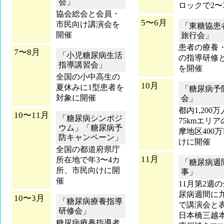
会」
ロックで2〜
協会総会と会員・
5〜6月
市民向け講演会を
「東糖協患
開催
旅行会」
患者の療養
7〜8月
「小児糖尿病生活
の指導研修
指導講習会」
を開催
全国の小中高生の
10月
夏休みに1型患者を
「糖尿病予
対象に開催
会」
都内1,200
10〜11月
「糖尿病シンポジ
75kmエリ
ウム」「糖尿病予
摩地区400
防キャンペーン」
けに開催
全国の都道府県庁
11月
所在地で年3〜4カ
「糖尿病週
所、市民向けに開
事」
催
11月第2週
尿病週間に
10〜3月
「糖尿病療養指導
で講演会と
研修会」
日本橋三越
糖尿病療養指導者