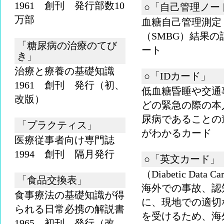
1961 創刊 発行部数10
○「自己管理ノー
万部
血糖自己管理測定
（SMBG）結果の
「糖尿病の治療のてび
ート
き」
治療と療養の基礎知識
○「IDカード」
1961 創刊 発行（初、
低血糖昏睡や交通
改版）
どの緊急の際の本
尿病であることの
「プラクティス」
がわかるカード
医療従事者向け専門誌
1994 創刊 隔月発行
○「英文カード」
（Diabetic Data C
「食品交換表」
海外での事故、認
食事療法の基礎知識が得
に、現地での適切
られる日常必携の解説書
を受けるため、海
1965 初刊 発行（改