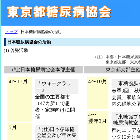
トップ
-
日本糖尿病協会の活動
日本糖尿病協会の活動
(1) 啓発活動
（注）
本部：日本糖尿病
東京都支部：東京
(社)日本糖尿病協会本部主催
東京都支部主
4〜11月
4〜10月
「ウォークラリ
「東糖協歩
ー」
春季3回、秋
全国の主要都市
会員、家族
（47カ所）で患
内の緑地公
者・家族向けに開
4〜
催
「東糖協ブ
翌年3月
糖尿病教室
5月
「(社)日本糖尿協
都内エリアを
会総会及び年次集
ックに分け