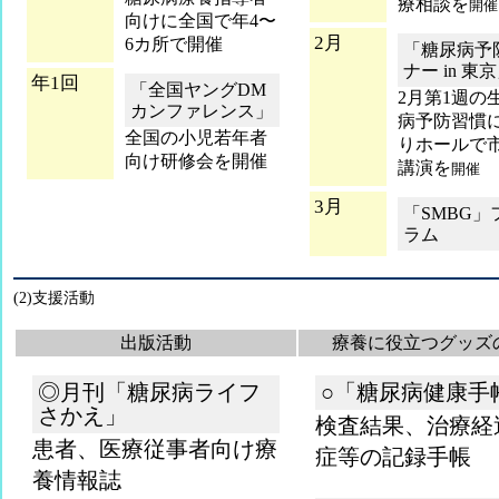
療相談を
開催
向けに全国で年4〜
2月
6カ所で開催
「糖尿病予
ナー in 東
年1回
「全国ヤングDM
2月第1週の
カンファレンス」
病予防習慣
全国の小児若年者
りホールで
向け研修会を開催
講演を
開催
3月
「SMBG」
ラム
(2)支援活動
出版活動
療養に役立つグッズ
◎月刊「糖尿病ライフ
○「糖尿病健康手
さかえ」
検査結果、治療経
患者、医療従事者向け療
症等の記録手帳
養情報誌