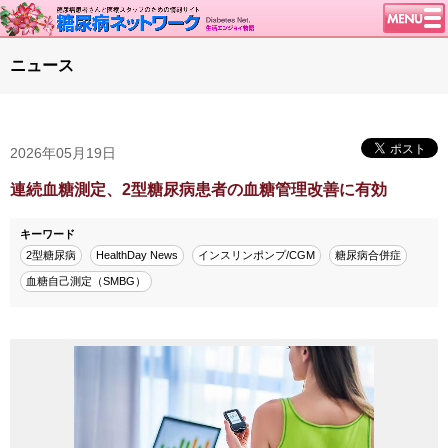
トップページ
ニュース
ニュース
学会・イベント
2026年05月19日
談話室BBS
糖尿病のきほん
連続血糖測定、2型糖尿病患者の血糖管理改善に有効
特集・連載
キーワード
腎臓の健康道
2型糖尿病
HealthDay News
インスリンポンプ/CGM
糖尿病合併症
血糖自己測定（SMBG）
インスリンポンプ
血糖トレンド
グリコアルブミン
特集・連載 一覧へ
1型ライフ