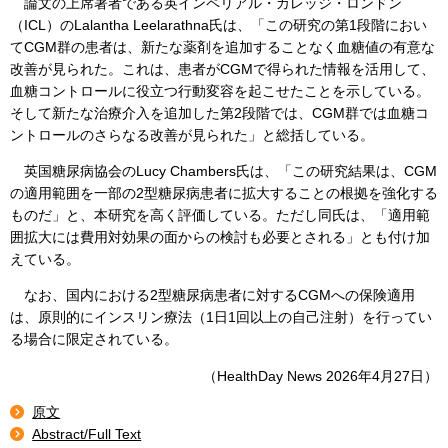
論文の上席著者である英インペリアル・カレッジ・ロンドン
（ICL）のLalantha Leelarathna氏は、「この研究の第1段階におい
てCGM群の患者は、新たな薬剤を追加することなく血糖値の有意な
改善が見られた。これは、患者がCGMで得られた情報を活用して、
血糖コントロールに役立つ行動変容を起こせたことを示している。
そして新たな治療介入を追加した第2段階では、CGM群では血糖コ
ントロールのさらなる改善が見られた」と総括している。
英国糖尿病協会のLucy Chambers氏は、「この研究結果は、CGM
の適用範囲を一部の2型糖尿病患者に拡大することの根拠を強化する
ものだ」と、本研究を高く評価している。ただし同氏は、「適用範
囲拡大には費用対効果の面からの検討も必要とされる」とも付け加
えている。
なお、国内における2型糖尿病患者に対するCGMへの保険適用
は、原則的にインスリン療法（1日1回以上の自己注射）を行ってい
る場合に限定されている。
（HealthDay News 2026年4月27日）
原文
Abstract/Full Text