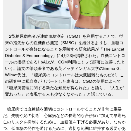
2型糖尿病患者が連続血糖測定（CGM）を利用することで、従
来の指先からの血糖自己測定（SMBG）を続けるよりも、血糖コ
ントロールが良好になることを示唆する研究結果が「The Lancet
Diabetes & Endocrinology」に4月23日掲載された。血糖コントロ
ールの指標であるHbA1cが、CGM利用によって顕著に改善したと
いう。論文の筆頭著者である英ノッティンガム大学のEmma G.
Wilmot氏は、「糖尿病のコントロールは大変困難なものだが、こ
の研究中に私自身がサポートした患者は、CGMの使用によって
『糖尿病管理に関する新たな知見が得られた』と語り、『人生が
変わった』と表現する人も少なくなかった」と話している。
糖尿病では血糖値を適切にコントロールすることが非常に重要
だ。失明や足の切断、心臓病などの長期的な合併症に加えて早期死
亡のリスクを抑制するために、血糖値を下げる必要があり、なおか
つ、低血糖の発作を避けるために、適切な範囲に維持する必要があ