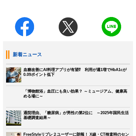
新着ニュース
血糖改善にAI料理アプリが有望⁉ 利用が週1増でHbA1cが
0.09ポイント低下
「博物館浴」血圧にも良い効果？ ～ミュージアム、健康高
める場に～
通院理由、「糖尿病」が男性の第2位に ～2025年国民生活
基礎調査結果～
FreeStyleリブレ２ユーザーに朗報！ X線・CT検査時のセン