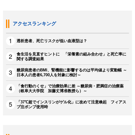
アクセスランキング
透析患者、死亡リスクが低い血液型は？
食生活を見直すヒントに 「栄養素の組み合わせ」と死亡率に
関する調査結果
糖尿病患者のBMI、腎機能に影響するのは平均値より変動幅 ～
日本人の患者6,700人を対象に検討～
「食行動のくせ」で治療効果に差 ～糖尿病・肥満症の治療薬
（岐阜大大学院 加藤丈博准教授ら）～
「37℃超でインスリンがゲル化」に改めて注意喚起 フィアス
プ注ポンプ使用時