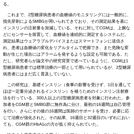
る。
これまで、2型糖尿病患者の血糖値のモニタリングには一般的に、
指先穿刺によるSMBGが用いられてきており、その測定結果を基に
インスリンの注射量を加減している。それに対してCGMは、上腕な
どにセンサーを留置して、血糖値を連続的に測定するシステムだ。
測定結果はウェアラブルデバイスまたはスマートフォンに送信さ
れ、患者は血糖値の変化をリアルタイムで把握でき、また危険な変
動が生じた場合にはアラームを発するような設定も可能である。た
だし、研究者らが論文中の研究背景で述べているように、CGMは1
型糖尿病患者では標準治療の一部として用いられているが、2型糖尿
病患者にはまだ広く普及していない。
この研究は、基礎インスリン（食事の影響を受けず、1日を通して
ほぼ一定量分泌されるインスリン）を補うためのインスリン注射療
法を行っている、300人以上の2型糖尿病患者を対象に行われた。参
加者をCGM群とSMBG群に無作為に分け、最初の16週間は自己管理
を行い、さらにその後の16週間は医師のサポートを受け、必要に応
じて治療が強化された。その結果、16週目と32週目のいずれにおい
ても、CGM群のHbA1cの方が低く抑えられていた。