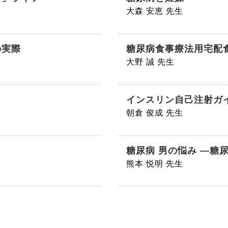
大森 安恵 先生
の実際
糖尿病食事療法用宅配
大野 誠 先生
インスリン自己注射ガ
朝倉 俊成 先生
糖尿病 男の悩み ―糖
熊本 悦明 先生