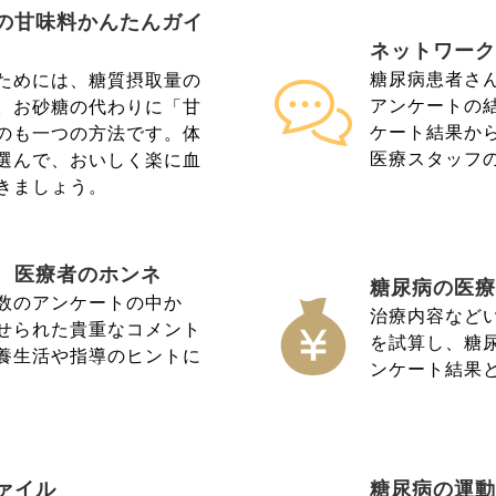
の甘味料かんたんガイ
ネットワーク
糖尿病患者さ
ためには、糖質摂取量の
アンケートの
。お砂糖の代わりに「甘
ケート結果か
のも一つの方法です。体
医療スタッフ
選んで、おいしく楽に血
きましょう。
、医療者のホンネ
糖尿病の医療
数のアンケートの中か
治療内容など
せられた貴重なコメント
を試算し、糖
養生活や指導のヒントに
ンケート結果
ァイル
糖尿病の運動