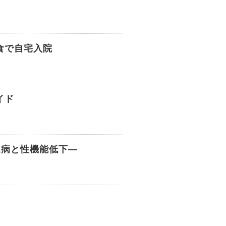
食で自宅入院
イド
尿病と性機能低下―