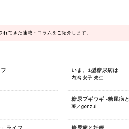
されてきた連載・コラムをご紹介します。
イフ
いま、1型糖尿病は
内潟 安子 先生
糖尿ブギウギ -糖尿病
著／gonzui
食」ライフ
糖尿病と妊娠