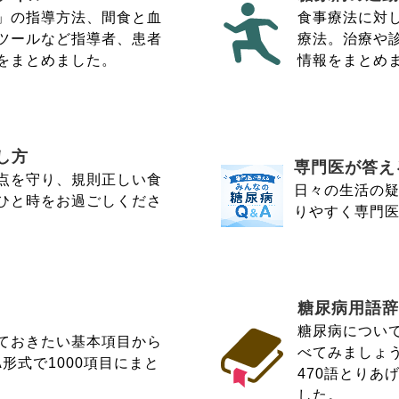
」の指導方法、間食と血
食事療法に対
ツールなど指導者、患者
療法。治療や
をまとめました。
情報をまとめ
し方
専門医が答え
点を守り、規則正しい食
日々の生活の
ひと時をお過ごしくださ
りやすく専門
糖尿病用語辞
糖尿病につい
ておきたい基本項目から
べてみましょ
形式で1000項目にまと
470語とりあ
した。