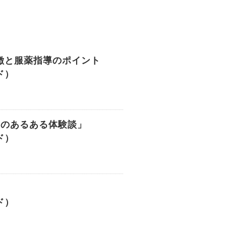
徴と服薬指導のポイント
ド）
護のあるある体験談」
ド）
ド）