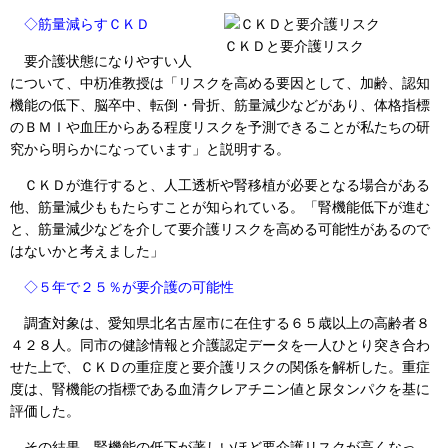
◇筋量減らすＣＫＤ
ＣＫＤと要介護リスク
要介護状態になりやすい人
について、中杤准教授は「リスクを高める要因として、加齢、認知
機能の低下、脳卒中、転倒・骨折、筋量減少などがあり、体格指標
のＢＭＩや血圧からある程度リスクを予測できることが私たちの研
究から明らかになっています」と説明する。
ＣＫＤが進行すると、人工透析や腎移植が必要となる場合がある
他、筋量減少ももたらすことが知られている。「腎機能低下が進む
と、筋量減少などを介して要介護リスクを高める可能性があるので
はないかと考えました」
◇５年で２５％が要介護の可能性
調査対象は、愛知県北名古屋市に在住する６５歳以上の高齢者８
４２８人。同市の健診情報と介護認定データを一人ひとり突き合わ
せた上で、ＣＫＤの重症度と要介護リスクの関係を解析した。重症
度は、腎機能の指標である血清クレアチニン値と尿タンパクを基に
評価した。
その結果、腎機能の低下が著しいほど要介護リスクが高くなっ