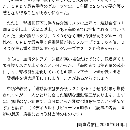
た。ＣＫＤが最も重症のグループでは、５年間に２５％が要介護状
態となり得ることが明らかになった。
ただし、腎機能低下に伴う要介護リスクの上昇は、運動習慣（１
回３０分以上、週２回以上）がある高齢者では抑制される傾向が見
られた。要介護リスクは、ＣＫＤがなく運動習慣があるグループに
比べ、ＣＫＤが最も重く運動習慣があるグループで１．６４倍、Ｃ
ＫＤが最も重く運動習慣がないグループで２．３０倍高かった。
さらに、血清クレアチニン値が高い場合だけでなく、低過ぎても
要介護リスクが上がることが分かった。「高齢者では筋肉量の減少
により、腎機能が悪化していても血清クレアチニン値が低く出る
（腎機能を過大評価してしまう）ことがあるからでしょう」
中杤准教授は「運動習慣は要介護リスクを低下させる効果が期待
されますが、一人ひとりに合った適切な運動強度があります。まず
は、無理のない範囲で、自分に合った運動習慣を持つことが重要で
す」と話す。（メディカルトリビューン＝時事）（記事の内容、医
師の所属、肩書などは取材当時のものです）
[時事通信社 2026年6月3日]