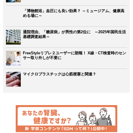
「博物館浴」血圧にも良い効果？ ～ミュージアム、健康高
める場に～
通院理由、「糖尿病」が男性の第2位に ～2025年国民生活
基礎調査結果～
FreeStyleリブレ２ユーザーに朗報！ X線・CT検査時のセン
サー取り外しが不要に
マイクロプラスチックは心筋梗塞と関連？