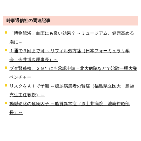
時事通信社の関連記事
「博物館浴」血圧にも良い効果？ ～ミュージアム、健康高める
場に～
１通で３回まで可 ～リフィル処方箋（日本フォーミュラリ学
会 今井博久理事長）～
ブタ腎移植、２９年にも承認申請＝北大病院などで治験―明大発
ベンチャー
リスクをＡＩで予測 ～糖尿病患者の腎症（福島県立医大 島袋
充生主任教授）～
動脈硬化の危険因子 ～脂質異常症（原土井病院 池崎裕昭部
長）～