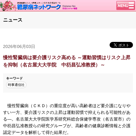
トップページ
ニュース
ニュース
学会・イベント
2026年06月03日
談話室BBS
糖尿病のきほん
慢性腎臓病は要介護リスク高める ～運動習慣はリスク上昇
を抑制（名古屋大大学院 中杤昌弘准教授）～
特集・連載
腎臓の健康道
キーワード
時事通信社
インスリンポンプ
血糖トレンド
慢性腎臓病（ＣＫＤ）の重症度が高い高齢者ほど要介護になりや
グリコアルブミン
すい一方、要介護リスクの上昇は運動習慣で抑えられる可能性があ
特集・連載 一覧へ
る―。名古屋大大学院医学系研究科総合保健学専攻（名古屋市）の
中杤昌弘准教授らの研究グループが、高齢者の健康診断情報と介護
1型ライフ
認定データを解析して得た結果だ。