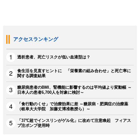
アクセスランキング
透析患者、死亡リスクが低い血液型は？
食生活を見直すヒントに 「栄養素の組み合わせ」と死亡率に
関する調査結果
糖尿病患者のBMI、腎機能に影響するのは平均値より変動幅 ～
日本人の患者6,700人を対象に検討～
「食行動のくせ」で治療効果に差 ～糖尿病・肥満症の治療薬
（岐阜大大学院 加藤丈博准教授ら）～
「37℃超でインスリンがゲル化」に改めて注意喚起 フィアス
プ注ポンプ使用時