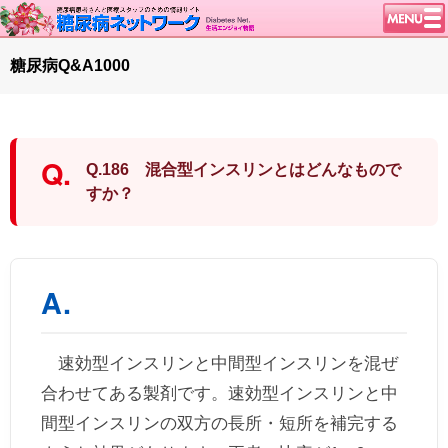
トップページ
糖尿病Q&A1000
ニュース
学会・イベント
談話室BBS
Q.186 混合型インスリンとはどんなもので
糖尿病のきほん
すか？
特集・連載
腎臓の健康道
インスリンポンプ
血糖トレンド
グリコアルブミン
速効型インスリンと中間型インスリンを混ぜ
特集・連載 一覧へ
合わせてある製剤です。速効型インスリンと中
1型ライフ
間型インスリンの双方の長所・短所を補完する