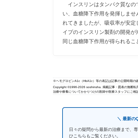
インスリンはタンパク質なので
い、血糖降下作用を発揮しませ
れてきましたが、吸収率が安定
イプのインスリン製剤の開発が
同じ血糖降下作用が得られるこ
※ヘモグロビンA1c（HbA1c）等の表記は記事の公開時期
Copyright ©1996-2026 soshinsha. 掲載記事・図表の
治療や療養についてかかりつけの医師や医療スタッフにご相談
＼ 最新の
日々の疑問から最新の治療まで、専
ひこちらもご覧ください。