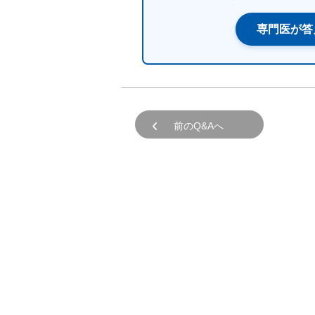
専門医が答
前のQ&Aへ