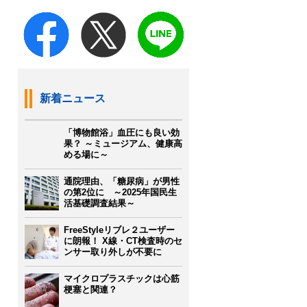
新着ニュース
「博物館浴」血圧にも良い効
果？ ～ミュージアム、健康高
める場に～
通院理由、「糖尿病」が男性
の第2位に ～2025年国民生
活基礎調査結果～
FreeStyleリブレ２ユーザー
に朗報！ X線・CT検査時のセ
ンサー取り外しが不要に
マイクロプラスチックは心筋
梗塞と関連？