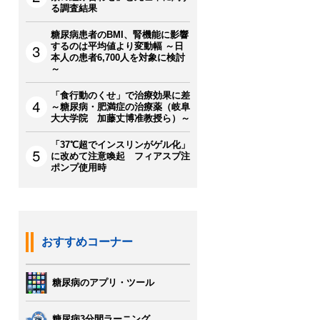
る調査結果
糖尿病患者のBMI、腎機能に影響
するのは平均値より変動幅 ～日
本人の患者6,700人を対象に検討
～
「食行動のくせ」で治療効果に差
～糖尿病・肥満症の治療薬（岐阜
大大学院 加藤丈博准教授ら）～
「37℃超でインスリンがゲル化」
に改めて注意喚起 フィアスプ注
ポンプ使用時
おすすめコーナー
糖尿病のアプリ・ツール
糖尿病3分間ラーニング