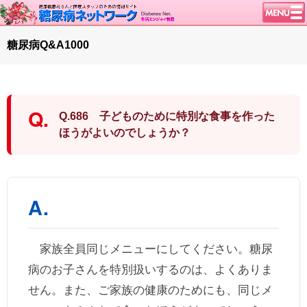
トップページ
糖尿病Q&A1000
ニュース
学会・イベント
談話室BBS
Q.686 子どものために特別な食事を作った
糖尿病のきほん
ほうがよいのでしょうか？
特集・連載
特集・連載 一覧へ
1型ライフ
腎臓の健康道
インスリンポンプ
血糖トレンド
家族全員同じメニューにしてください。糖尿
グリコアルブミン
病のお子さんを特別扱いするのは、よくありま
せん。また、ご家族の健康のためにも、同じメ