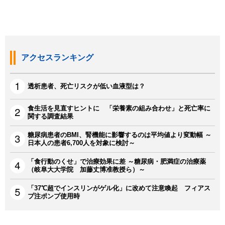
アクセスランキング
透析患者、死亡リスクが低い血液型は？
食生活を見直すヒントに 「栄養素の組み合わせ」と死亡率に
関する調査結果
糖尿病患者のBMI、腎機能に影響するのは平均値より変動幅 ～
日本人の患者6,700人を対象に検討～
「食行動のくせ」で治療効果に差 ～糖尿病・肥満症の治療薬
（岐阜大大学院 加藤丈博准教授ら）～
「37℃超でインスリンがゲル化」に改めて注意喚起 フィアス
プ注ポンプ使用時