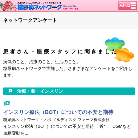
トップページ
ネットワークアンケート
ニュース
学会・イベント
談話室BBS
患者さん・医療スタッフに聞きました
糖尿病のきほん
病気のこと、治療のこと、生活のこと。
特集・連載
糖尿病ネットワークで実施した、さまざまなアンケートをご紹介し
ます。
特集・連載 一覧へ
1型ライフ
腎臓の健康道
治療・薬・インスリン
インスリンポンプ
血糖トレンド
インスリン療法（BOT）についての不安と期待
グリコアルブミン
糖尿病ネットワーク・ノボ ノルディスク ファーマ株式会社
インスリン療法（BOT）についての不安と期待 近年、CGMなど
血糖変動を...