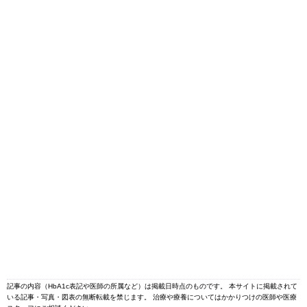
記事の内容（HbA1c表記や医師の所属など）は掲載日時点のものです。 本サイトに掲載されて
いる記事・写真・図表の無断転載を禁じます。 治療や療養についてはかかりつけの医師や医療