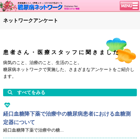
トップページ
ネットワークアンケート
ニュース
学会・イベント
談話室BBS
患者さん・医療スタッフに聞きました
糖尿病のきほん
病気のこと、治療のこと、生活のこと。
特集・連載
糖尿病ネットワークで実施した、さまざまなアンケートをご紹介し
ます。
腎臓の健康道
インスリンポンプ
すべてをみる
血糖トレンド
グリコアルブミン
経口血糖降下薬で治療中の糖尿病患者における血糖測
特集・連載 一覧へ
定器について
経口血糖降下薬で治療中の糖...
1型ライフ