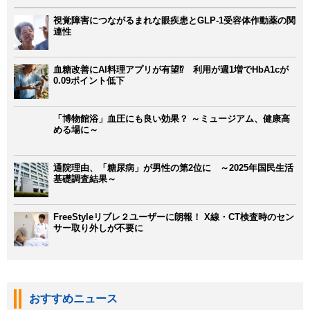
視覚障害につながるまれな眼疾患とGLP-1受容体作動薬の関
連性
血糖改善にAI料理アプリが有望⁉ 利用が週1増でHbA1cが
0.09ポイント低下
「博物館浴」血圧にも良い効果？ ～ミュージアム、健康高
める場に～
通院理由、「糖尿病」が男性の第2位に ～2025年国民生活
基礎調査結果～
FreeStyleリブレ２ユーザーに朗報！ X線・CT検査時のセン
サー取り外しが不要に
おすすめニュース