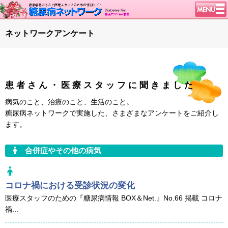
トップページ
ネットワークアンケート
ニュース
学会・イベント
談話室BBS
患者さん・医療スタッフに聞きました
糖尿病のきほん
病気のこと、治療のこと、生活のこと。
特集・連載
糖尿病ネットワークで実施した、さまざまなアンケートをご紹介し
ます。
腎臓の健康道
インスリンポンプ
合併症やその他の病気
血糖トレンド
グリコアルブミン
コロナ禍における受診状況の変化
特集・連載 一覧へ
医療スタッフのための『糖尿病情報 BOX＆Net.』No.66 掲載 コロナ
禍...
1型ライフ