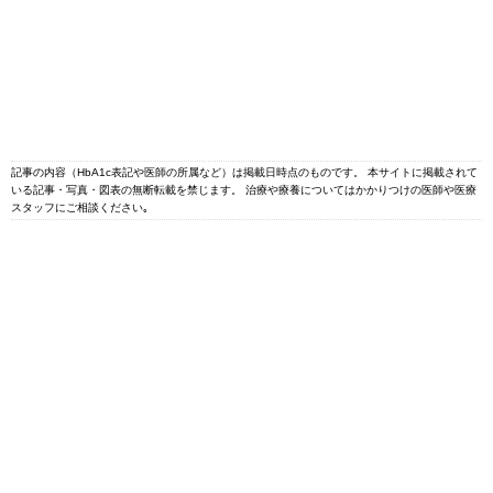
記事の内容（HbA1c表記や医師の所属など）は掲載日時点のものです。 本サイトに掲載されて
いる記事・写真・図表の無断転載を禁じます。 治療や療養についてはかかりつけの医師や医療
スタッフにご相談ください｡