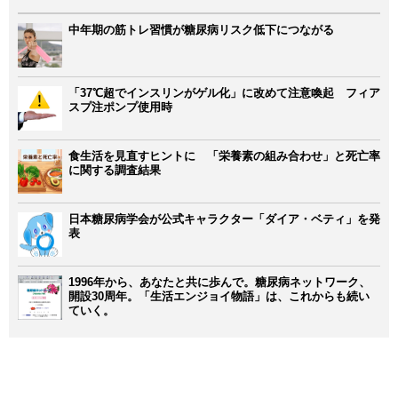
中年期の筋トレ習慣が糖尿病リスク低下につながる
「37℃超でインスリンがゲル化」に改めて注意喚起 フィア
スプ注ポンプ使用時
食生活を見直すヒントに 「栄養素の組み合わせ」と死亡率
に関する調査結果
日本糖尿病学会が公式キャラクター「ダイア・ベティ」を発
表
1996年から、あなたと共に歩んで。糖尿病ネットワーク、
開設30周年。「生活エンジョイ物語」は、これからも続い
ていく。