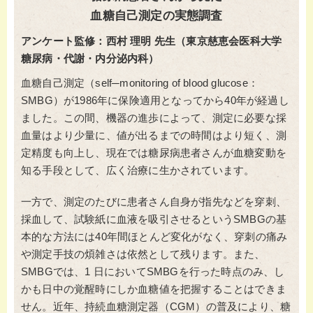
血糖自己測定の実態調査
アンケート監修：西村 理明 先生（東京慈恵会医科大学
糖尿病・代謝・内分泌内科）
血糖自己測定（self─monitoring of blood glucose：
SMBG）が1986年に保険適用となってから40年が経過し
ました。この間、機器の進歩によって、測定に必要な採
血量はより少量に、値が出るまでの時間はより短く、測
定精度も向上し、現在では糖尿病患者さんが血糖変動を
知る手段として、広く治療に生かされています。
一方で、測定のたびに患者さん自身が指先などを穿刺、
採血して、試験紙に血液を吸引させるというSMBGの基
本的な方法には40年間ほとんど変化がなく、穿刺の痛み
や測定手技の煩雑さは依然として残ります。また、
SMBGでは、1 日においてSMBGを行った時点のみ、し
かも日中の覚醒時にしか血糖値を把握することはできま
せん。近年、持続血糖測定器（CGM）の普及により、糖