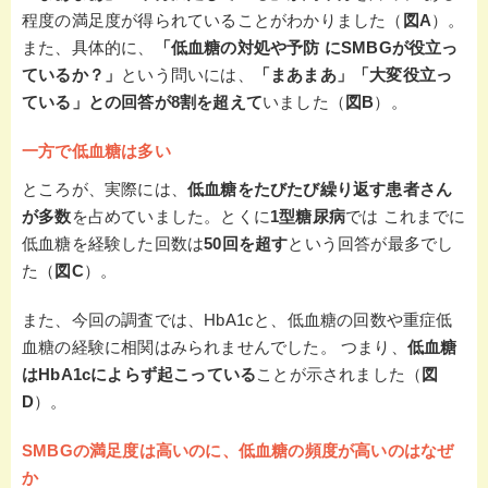
程度の満足度が得られていることがわかりました（
図A
）。
また、具体的に、
「低血糖の対処や予防 にSMBGが役立っ
ているか？」
という問いには、
「まあまあ」「大変役立っ
ている」との回答が8割を超えて
いました（
図B
）。
一方で低血糖は多い
ところが、実際には、
低血糖をたびたび繰り返す患者さん
が多数
を占めていました。とくに
1型糖尿病
では これまでに
低血糖を経験した回数は
50回を超す
という回答が最多でし
た（
図C
）。
また、今回の調査では、HbA1cと、低血糖の回数や重症低
血糖の経験に相関はみられませんでした。 つまり、
低血糖
はHbA1cによらず起こっている
ことが示されました（
図
D
）。
SMBGの満足度は高いのに、低血糖の頻度が高いのはなぜ
か