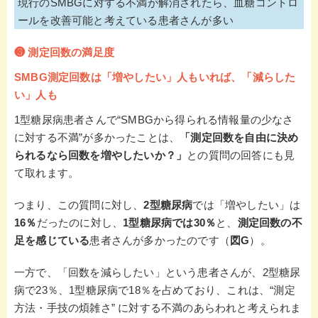
現行のSMBGに対する不満が解消されたら、血糖コントロ
ールを改善可能と考えている患者さんが多い
❸ 測定回数の
満足度
SMBG測定回数は「増やしたい」人もいれば、「減らした
い」人も
1型糖尿病患者さんで“SMBGから得られる情報量の少なさ
に対する不満”が多かったことは、
「測定回数を自由に決め
られるなら回数を増やしたいか？」
との質問の回答にも見
て取れます。
つまり、この質問に対し、
2型糖尿病
では「増やしたい」は
16％
だったのに対し、
1型糖尿病では30％
と、
測定回数の不
足を感じている
患者さんが多かったのです（
図G
）。
一方で、「回数を減らしたい」という患者さんが、2型糖尿
病で23％、1型糖尿病で18％を占めており、これは、“測定
方法・手技の煩雑さ” に対する不満のあらわれと考えられま