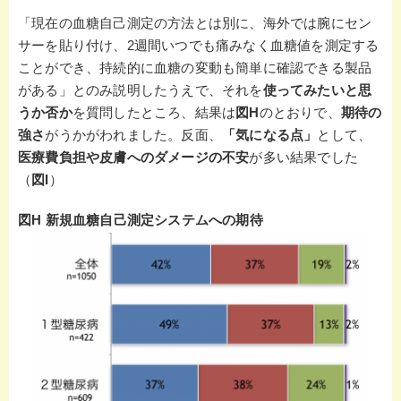
「現在の血糖自己測定の方法とは別に、海外では腕にセン
サーを貼り付け、2週間いつでも痛みなく血糖値を測定する
ことができ、持続的に血糖の変動も簡単に確認できる製品
がある」とのみ説明したうえで、それを
使ってみたいと思
うか否か
を質問したところ、結果は
図H
のとおりで、
期待の
強さ
がうかがわれました。反面、
「気になる点」
として、
医療費負担や皮膚へのダメージの不安
が多い結果でした
（
図I
）
図H 新規血糖自己測定システムへの期待