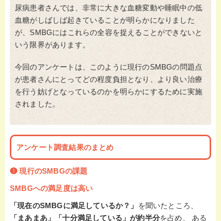
尿病患者さんでは、非常に大きな血糖変動や睡眠中の低
血糖がしばしば起きていることが明らかになりました
が、SMBGにはこれらの全容を捉えることができないと
いう限界があります。
今回のアンケートは、このように現行のSMBGの問題点
が患者さんにとってどの程度負担となり、より良い治療
を行う妨げとなっているのかを明らかにするために実施
されました。
アンケート調査結果のまとめ
❶ 現行の
SMBGの
課題
SMBGへの満足度は高い
「現在のSMBGに満足しているか？」
を聞いたところ、
「まあまあ」「十分満足している」が約半分
を占め、 ある