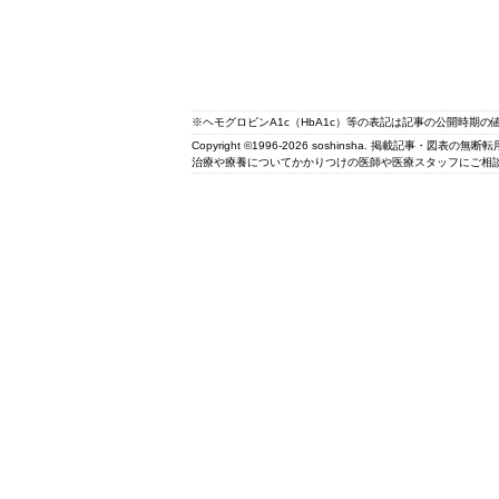
※ヘモグロビンA1c（HbA1c）等の表記は記事の公開時期
Copyright ©1996-2026 soshinsha. 掲載記事・図表の
治療や療養についてかかりつけの医師や医療スタッフにご相談