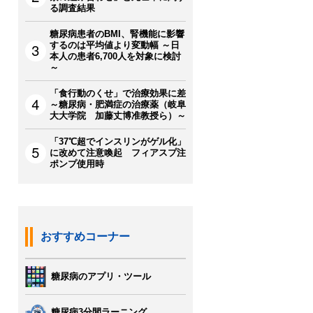
る調査結果
糖尿病患者のBMI、腎機能に影響
するのは平均値より変動幅 ～日
本人の患者6,700人を対象に検討
～
「食行動のくせ」で治療効果に差
～糖尿病・肥満症の治療薬（岐阜
大大学院 加藤丈博准教授ら）～
「37℃超でインスリンがゲル化」
に改めて注意喚起 フィアスプ注
ポンプ使用時
おすすめコーナー
糖尿病のアプリ・ツール
糖尿病3分間ラーニング