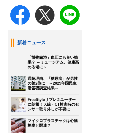
新着ニュース
「博物館浴」血圧にも良い効
果？ ～ミュージアム、健康高
める場に～
通院理由、「糖尿病」が男性
の第2位に ～2025年国民生
活基礎調査結果～
FreeStyleリブレ２ユーザー
に朗報！ X線・CT検査時のセ
ンサー取り外しが不要に
マイクロプラスチックは心筋
梗塞と関連？