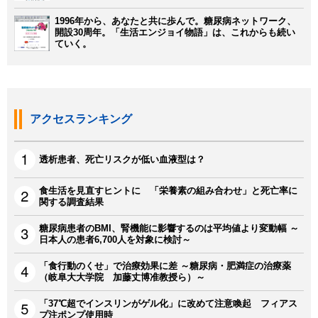
1996年から、あなたと共に歩んで。糖尿病ネットワーク、
開設30周年。「生活エンジョイ物語」は、これからも続い
ていく。
アクセスランキング
透析患者、死亡リスクが低い血液型は？
食生活を見直すヒントに 「栄養素の組み合わせ」と死亡率に
関する調査結果
糖尿病患者のBMI、腎機能に影響するのは平均値より変動幅 ～
日本人の患者6,700人を対象に検討～
「食行動のくせ」で治療効果に差 ～糖尿病・肥満症の治療薬
（岐阜大大学院 加藤丈博准教授ら）～
「37℃超でインスリンがゲル化」に改めて注意喚起 フィアス
プ注ポンプ使用時