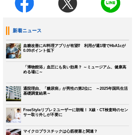
新着ニュース
血糖改善にAI料理アプリが有望⁉ 利用が週1増でHbA1cが
0.09ポイント低下
「博物館浴」血圧にも良い効果？ ～ミュージアム、健康高
める場に～
通院理由、「糖尿病」が男性の第2位に ～2025年国民生活
基礎調査結果～
FreeStyleリブレ２ユーザーに朗報！ X線・CT検査時のセン
サー取り外しが不要に
マイクロプラスチックは心筋梗塞と関連？