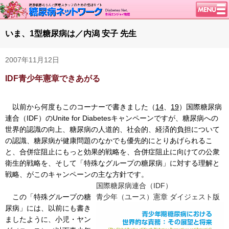
トップページ
いま、1型糖尿病は／内潟 安子 先生
ニュース
2007年11月12日
学会・イベント
IDF青少年憲章できあがる
談話室BBS
糖尿病のきほん
以前から何度もこのコーナーで書きました（
14
、
19
）国際糖尿病
特集・連載
連合（IDF）のUnite for Diabetesキャンペーンですが、糖尿病への
腎臓の健康道
世界的認識の向上、糖尿病の人道的、社会的、経済的負担について
の認識、糖尿病が健康問題のなかでも優先的にとりあげられるこ
インスリンポンプ
と、合併症阻止にもっと効果的戦略を、合併症阻止に向けての公衆
血糖トレンド
衛生的戦略を、そして「特殊なグループの糖尿病」に対する理解と
戦略、がこのキャンペーンの主な方針です。
グリコアルブミン
国際糖尿病連合（IDF）
特集・連載 一覧へ
この「特殊グループの糖
青少年（ユース）憲章 ダイジェスト版
尿病」には、以前にも書き
1型ライフ
ましたように、小児・ヤン