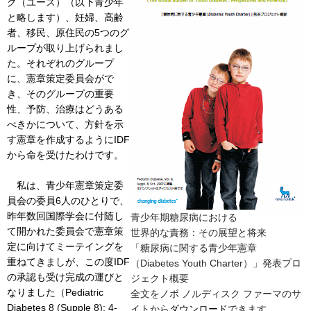
グ（ユース）（以下青少年
と略します）、妊婦、高齢
者、移民、原住民の5つのグ
ループが取り上げられまし
た。それぞれのグループ
に、憲章策定委員会がで
き、そのグループの重要
性、予防、治療はどうある
べきかについて、方針を示
す憲章を作成するようにIDF
から命を受けたわけです。
私は、青少年憲章策定委
員会の委員6人のひとりで、
昨年数回国際学会に付随し
青少年期糖尿病における
て開かれた委員会で憲章策
世界的な責務：その展望と将来
定に向けてミーテイングを
「糖尿病に関する青少年憲章
重ねてきましが、この度IDF
（Diabetes Youth Charter）」発表プロ
の承認も受け完成の運びと
ジェクト
概要
なりました（Pediatric
全文をノボ ノルディスク ファーマのサ
Diabetes 8 (Supple 8); 4-
イトから
ダウンロード
できます。