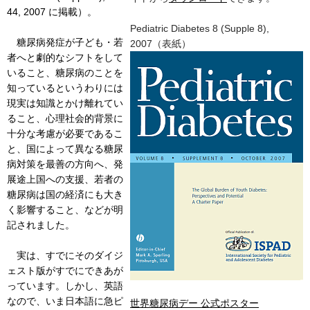
44, 2007 に掲載）。
Pediatric Diabetes 8 (Supple 8),
糖尿病発症が子ども・若
2007（表紙）
者へと劇的なシフトをして
いること、糖尿病のことを
知っているというわりには
現実は知識とかけ離れてい
ること、心理社会的背景に
十分な考慮が必要であるこ
と、国によって異なる糖尿
病対策を最善の方向へ、発
展途上国への支援、若者の
糖尿病は国の経済にも大き
く影響すること、などが明
記されました。
実は、すでにそのダイジ
ェスト版がすでにできあが
っています。しかし、英語
なので、いま日本語に急ピ
世界糖尿病デー 公式ポスター