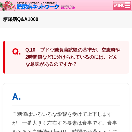
トップページ
糖尿病Q&A1000
ニュース
学会・イベント
談話室BBS
Q.10 ブドウ糖負荷試験の基準が、空腹時や
糖尿病のきほん
2時間値などに分けられているのには、どん
な意味があるのですか？
特集・連載
腎臓の健康道
インスリンポンプ
血糖トレンド
グリコアルブミン
特集・連載 一覧へ
血糖値はいろいろな影響を受けて上下します
が、一番大きく左右する要素は食事です。食事
1型ライフ
をとると血糖値が上がり、時間の経過とともに