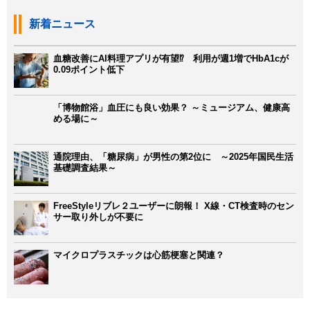
新着ニュース
血糖改善にAI料理アプリが有望⁉ 利用が週1増でHbA1cが
0.09ポイント低下
「博物館浴」血圧にも良い効果？ ～ミュージアム、健康高
める場に～
通院理由、「糖尿病」が男性の第2位に ～2025年国民生活
基礎調査結果～
FreeStyleリブレ２ユーザーに朗報！ X線・CT検査時のセン
サー取り外しが不要に
マイクロプラスチックは心筋梗塞と関連？