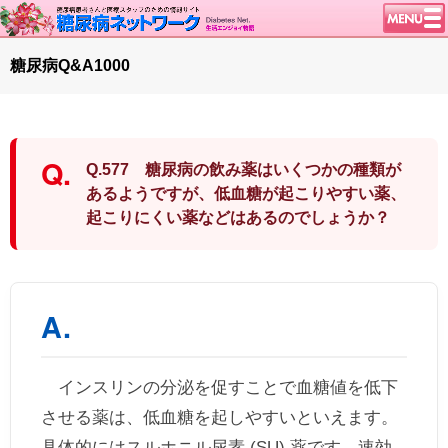
トップページ
糖尿病Q&A1000
ニュース
学会・イベント
談話室BBS
Q.577 糖尿病の飲み薬はいくつかの種類が
糖尿病のきほん
あるようですが、低血糖が起こりやすい薬、
起こりにくい薬などはあるのでしょうか？
特集・連載
腎臓の健康道
インスリンポンプ
血糖トレンド
グリコアルブミン
特集・連載 一覧へ
インスリンの分泌を促すことで血糖値を低下
させる薬は、低血糖を起しやすいといえます。
1型ライフ
具体的にはスルホニル尿素 (SU) 薬です。速効