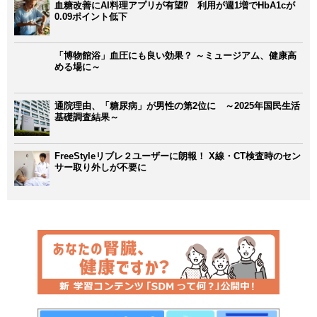
血糖改善にAI料理アプリが有望⁉ 利用が週1増でHbA1cが
0.09ポイント低下
「博物館浴」血圧にも良い効果？ ～ミュージアム、健康高
める場に～
通院理由、「糖尿病」が男性の第2位に ～2025年国民生活
基礎調査結果～
FreeStyleリブレ２ユーザーに朗報！ X線・CT検査時のセン
サー取り外しが不要に