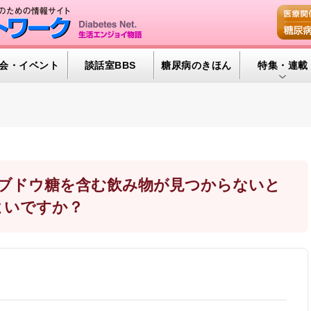
会・イベント
談話室BBS
糖尿病のきほん
特集・連載
特集・連載 
腎臓の健康道
インスリンポ
血糖トレンド
糖やブドウ糖を含む飲み物が見つからないと
よいですか？
グリコアルブ