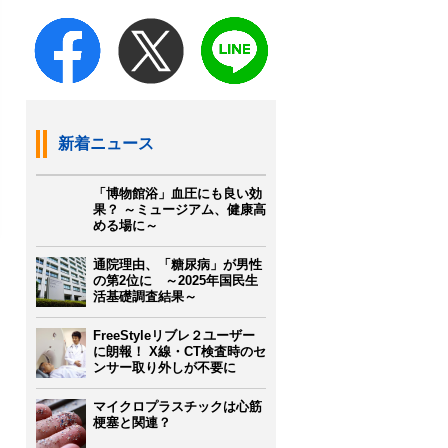
新着ニュース
「博物館浴」血圧にも良い効
果？ ～ミュージアム、健康高
める場に～
通院理由、「糖尿病」が男性
の第2位に ～2025年国民生
活基礎調査結果～
FreeStyleリブレ２ユーザー
に朗報！ X線・CT検査時のセ
ンサー取り外しが不要に
マイクロプラスチックは心筋
梗塞と関連？