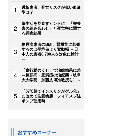
透析患者、死亡リスクが低い血液
型は？
食生活を見直すヒントに 「栄養
素の組み合わせ」と死亡率に関す
る調査結果
糖尿病患者のBMI、腎機能に影響
するのは平均値より変動幅 ～日
本人の患者6,700人を対象に検討
～
「食行動のくせ」で治療効果に差
～糖尿病・肥満症の治療薬（岐阜
大大学院 加藤丈博准教授ら）～
「37℃超でインスリンがゲル化」
に改めて注意喚起 フィアスプ注
ポンプ使用時
おすすめコーナー