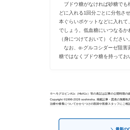
ブドウ糖がなければ砂糖でも構
どに入れる1回分ごとに分包さ
本ぐらいポケットなどに入れて
でしょう。低血糖にいつなるか
（身につけておいて）ください
なお、α-グルコシダーゼ阻害
糖ではなくブドウ糖を持ってお
※ヘモグロビンA1c（HbA1c）等の表記は記事の公開時期
Copyright ©1996-2026 soshinsha. 掲載記事・図表の
治療や療養についてかかりつけの医師や医療スタッフにご相談
＼ 最新の