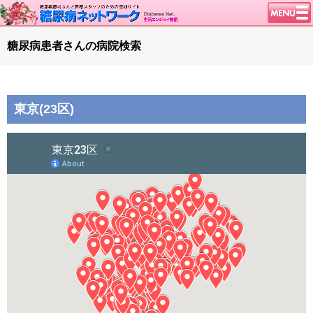
トップページ
糖尿病患者さんの病院検索
ニュース
学会・イベント
東京(23区)
談話室BBS
糖尿病のきほん
特集・連載
腎臓の健康道
インスリンポンプ
血糖トレンド
グリコアルブミン
特集・連載 一覧へ
1型ライフ