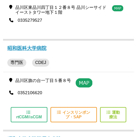
品川区東品川四丁目１２番８号 品川シーサイド
イーストタワー地下１階
0335279527
昭和医科大学病院
専門医
CDEJ
品川区旗の台一丁目５番８号
0352106620
インスリンポン
運動
rtCGM/isCGM
プ・SAP
療法