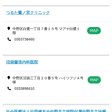
つるた鷺ノ宮クリニック
中野区白鷺一丁目７番１５号 マアヤ白鷺１
階
0353738460
沼袋藤浪内科医院
中野区沼袋三丁目２０番５号 ハイツフジＡ号
棟
0333898410
社会医療法人社団健友会中野共立病院付属中野共立診療