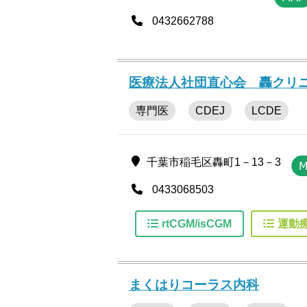
0432662788
医療法人社団直心会 轟クリ
専門医
CDEJ
LCDE
千葉市稲毛区轟町1－13－3
0433068503
rtCGM/isCGM
運動
まくはりコーラス内科