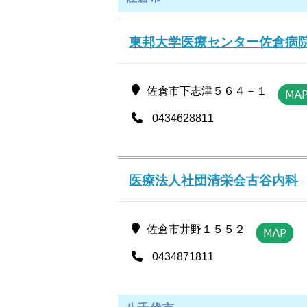
東邦大学医療センター佐倉病
佐倉市下志津５６４－１
0434628811
医療法人社団清栄会古谷内科
佐倉市井野１５５２
0434871811