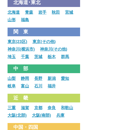
北海道･東北
北海道
青森
岩手
秋田
宮城
山形
福島
関 東
東京(23区)
東京(その他)
神奈川(横浜市)
神奈川(その他)
埼玉
千葉
茨城
栃木
群馬
中 部
山梨
静岡
長野
新潟
愛知
岐阜
富山
石川
福井
近 畿
三重
滋賀
京都
奈良
和歌山
大阪(北部)
大阪(南部)
兵庫
中国・四国