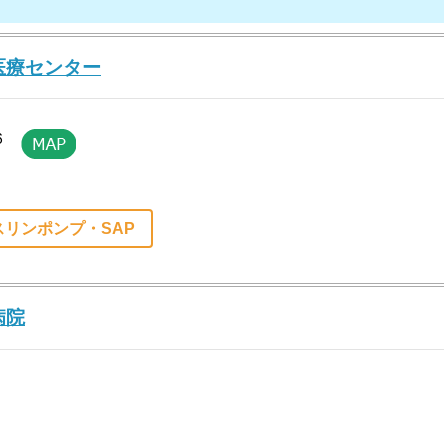
医療センター
６
スリンポンプ・SAP
病院