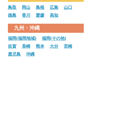
鳥取
岡山
島根
広島
山口
徳島
香川
愛媛
高知
九州・沖縄
福岡(福岡地域)
福岡(その他)
佐賀
長崎
熊本
大分
宮崎
鹿児島
沖縄