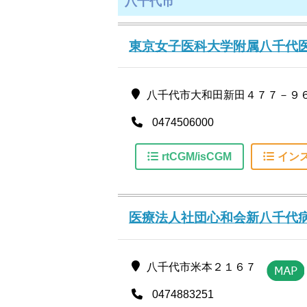
八千代市
東京女子医科大学附属八千代
八千代市大和田新田４７７－９
0474506000
rtCGM/isCGM
イン
医療法人社団心和会新八千代
八千代市米本２１６７
0474883251