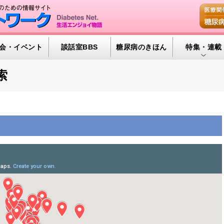
会・イベント
談話室BBS
糖尿病のきほん
特集・連載
腎臓の健康道
索
インスリンポ
血糖トレンド
グリコアルブ
特集・連載 