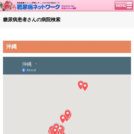
トップページ
糖尿病患者さんの病院検索
ニュース
学会・イベント
沖縄
談話室BBS
糖尿病のきほん
特集・連載
腎臓の健康道
インスリンポンプ
血糖トレンド
グリコアルブミン
特集・連載 一覧へ
1型ライフ