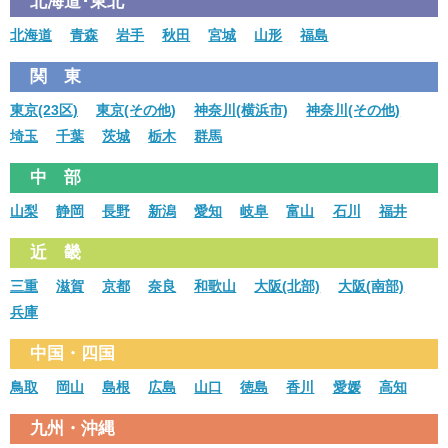
北海道･東北
北海道
青森
岩手
秋田
宮城
山形
福島
関 東
東京(23区)
東京(その他)
神奈川(横浜市)
神奈川(その他)
埼玉
千葉
茨城
栃木
群馬
中 部
山梨
静岡
長野
新潟
愛知
岐阜
富山
石川
福井
近 畿
三重
滋賀
京都
奈良
和歌山
大阪(北部)
大阪(南部)
兵庫
中国・四国
鳥取
岡山
島根
広島
山口
徳島
香川
愛媛
高知
九州・沖縄