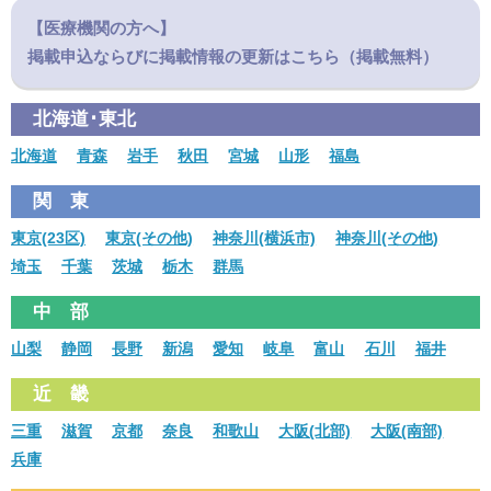
【医療機関の方へ】
掲載申込ならびに掲載情報の更新はこちら（掲載無料）
北海道･東北
北海道
青森
岩手
秋田
宮城
山形
福島
関 東
東京(23区)
東京(その他)
神奈川(横浜市)
神奈川(その他)
埼玉
千葉
茨城
栃木
群馬
中 部
山梨
静岡
長野
新潟
愛知
岐阜
富山
石川
福井
近 畿
三重
滋賀
京都
奈良
和歌山
大阪(北部)
大阪(南部)
兵庫