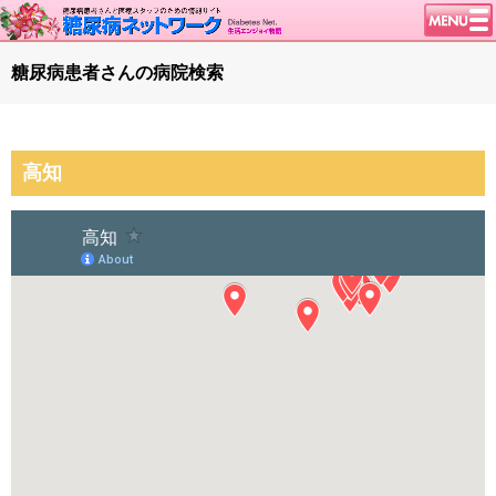
トップページ
糖尿病患者さんの病院検索
ニュース
学会・イベント
高知
談話室BBS
糖尿病のきほん
特集・連載
腎臓の健康道
インスリンポンプ
血糖トレンド
グリコアルブミン
特集・連載 一覧へ
1型ライフ