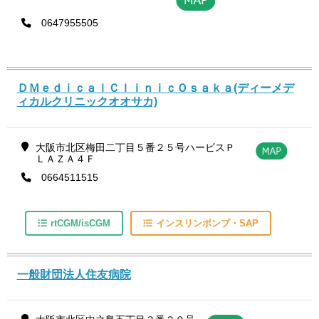
0647955505
ＤＭｅｄｉｃａｌＣｌｉｎｉｃＯｓａｋａ(ディーメデ
ィカルクリニックオオサカ)
大阪市北区梅田二丁目５番２５号ハービスＰ
ＬＡＺＡ４Ｆ
0664511515
rtCGM/isCGM
インスリンポンプ・SAP
一般財団法人住友病院