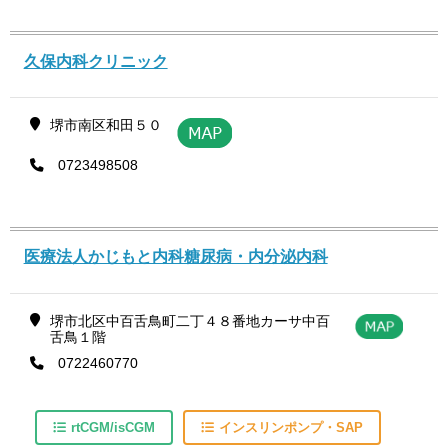
久保内科クリニック
堺市南区和田５０
0723498508
医療法人かじもと内科糖尿病・内分泌内科
堺市北区中百舌鳥町二丁４８番地カーサ中百
舌鳥１階
0722460770
rtCGM/isCGM
インスリンポンプ・SAP