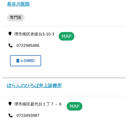
長谷川医院
専門医
堺市南区赤坂台3-10-3
0722985486
e-SMBG
ぽらんのひろば井上診療所
堺市南区庭代台１丁７－６
0723493987