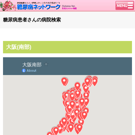
トップページ
糖尿病患者さんの病院検索
ニュース
学会・イベント
大阪(南部)
談話室BBS
糖尿病のきほん
特集・連載
腎臓の健康道
インスリンポンプ
血糖トレンド
グリコアルブミン
特集・連載 一覧へ
1型ライフ