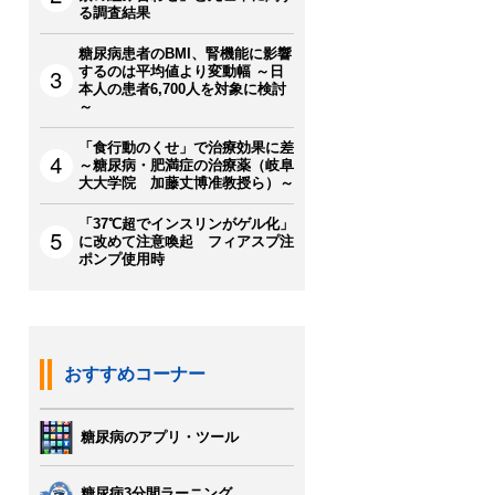
る調査結果
糖尿病患者のBMI、腎機能に影響
するのは平均値より変動幅 ～日
本人の患者6,700人を対象に検討
～
「食行動のくせ」で治療効果に差
～糖尿病・肥満症の治療薬（岐阜
大大学院 加藤丈博准教授ら）～
「37℃超でインスリンがゲル化」
に改めて注意喚起 フィアスプ注
ポンプ使用時
おすすめコーナー
糖尿病のアプリ・ツール
糖尿病3分間ラーニング