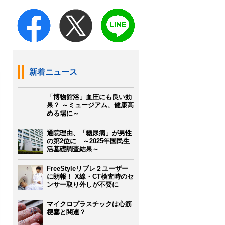
新着ニュース
「博物館浴」血圧にも良い効
果？ ～ミュージアム、健康高
める場に～
通院理由、「糖尿病」が男性
の第2位に ～2025年国民生
活基礎調査結果～
FreeStyleリブレ２ユーザー
に朗報！ X線・CT検査時のセ
ンサー取り外しが不要に
マイクロプラスチックは心筋
梗塞と関連？