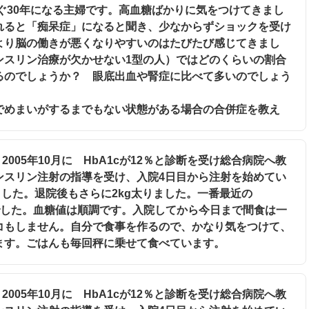
うすぐ30年になる主婦です。高血糖ばかりに気をつけてきまし
れると「痴呆症」になると聞き、少なからずショックを受け
より脳の働きが悪くなりやすいのはたびたび感じてきまし
ンスリン治療が欠かせない1型の人）ではどのくらいの割合
るのでしょうか？ 眼底出血や腎症に比べて多いのでしょう
でめまいがするまでもない状態がある場合の合併症を教え
。2005年10月に HbA1cが12％と診断を受け総合病院へ教
ンスリン注射の指導を受け、入院4日目から注射を始めてい
ました。退院後もさらに2kg太りました。一番最近の
.5％でした。血糖値は順調です。入院してから今日まで間食は一
コもしません。自分で食事を作るので、かなり気をつけて、
ます。ごはんも毎回秤に乗せて食べています。
。2005年10月に HbA1cが12％と診断を受け総合病院へ教