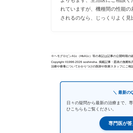
よりもまず、主治医にご相談く
れていますが、機種間の
性能
の
されるのなら、じっくりよく見
※ヘモグロビンA1c（HbA1c）等の表記は記事の公開時期
Copyright ©1996-2026 soshinsha. 掲載記事・図表の
治療や療養についてかかりつけの医師や医療スタッフにご相談
＼ 最新の
日々の疑問から最新の治療まで、専
ひこちらもご覧ください。
専門医が答