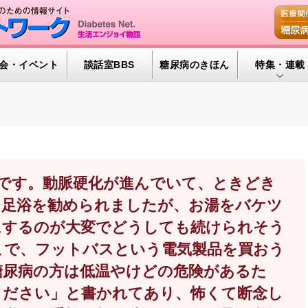
会・イベント
談話室BBS
糖尿病のきほん
特集・連載
特集・連載 
腎臓の健康道
インスリンポ
血糖トレンド
の女性です。動脈硬化が進んでいて、ときどき
。足浴を勧められましたが、お湯をバケツ
グリコアルブ
にするのが大変でどうしても続けられそう
こで、フットバスという電気製品を買おう
糖尿病の方は低温やけどの危険があるた
ください」と書かれてあり、怖くて断念し