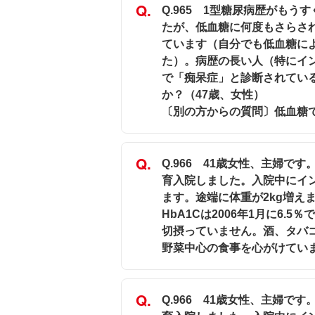
Q.965 1型糖尿病歴がも
たが、低血糖に何度もさらさ
ています（自分でも低血糖に
た）。病歴の長い人（特にイ
で「痴呆症」と診断されてい
か？（47歳、女性）
〔別の方からの質問〕低血糖
Q.966 41歳女性、主婦です
育入院しました。入院中にイ
ます。途端に体重が2kg増え
HbA1Cは2006年1月に6
切摂っていません。酒、タバ
野菜中心の食事を心がけてい
Q.966 41歳女性、主婦です