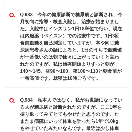
Q.983 今年の健康診断で糖尿病と診断され、今
月初旬に指導・検査入院し、治療が始まりまし
た。入院中はインスリン1日18単位で行い、現在
は内服薬（ベイスン）での治療中です。1日3回
食前血糖を自己測定していますが、本や同じ糖
尿病患者さんの話によると、1日のうちで血糖値
が一番低いのは朝で徐々に上がっていくと言わ
れたのですが、私は治療開始よりずっと朝が
140〜145、昼90〜100、夜100〜110と朝食前が
一番高値です。就寝は10時ごろです。
Q.984 私本人ではなく、私がお世話になってい
る人が糖尿病と診断されたのですが、ここ1年を
振り返ってみてとてもやせたと思うのです。た
またま病院にいって体重を計ったら1年で10kg
もやせていたみたいなんです。最近は少し体重