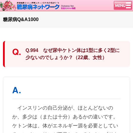
トップページ
糖尿病Q&A1000
ニュース
学会・イベント
談話室BBS
Q.994 なぜ尿中ケトン体は1型に多く2型に
糖尿病のきほん
少ないのでしょうか？（22歳、女性）
特集・連載
腎臓の健康道
インスリンポンプ
血糖トレンド
グリコアルブミン
インスリンの自己分泌が、ほとんどないの
特集・連載 一覧へ
か、多少は（または十分）あるかの違いです。
1型ライフ
ケトン体は、体がエネルギー源を必要としてい