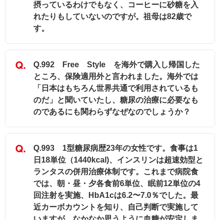
摂っているわけでもなく、コーヒーに砂糖を入
れたりもしていないのですが。祖母は82歳で
す。
Q.992 Free Style を海外で購入し帰国した
ところ、保険適用外と言われました。海外では
「日本はもちろん世界共通で利用されているも
のだ」と聞いていたし、糖尿の治療に必要なも
のであるにも関わらずなぜなのでしょうか？
Q.993 1型糖尿病歴23年の女性です。食事は1
日18単位（1440kcal)、インスリンは超速効型と
ランタスの併用治療体制です。これまで病院食
では、朝・昼・夕各食前6単位、眠前12単位の4
回注射を実施、HbA1cは6.2〜7.0％でした。最
近カーボカウントを知り、自己判断で実施して
いますが、なかなか思うように血糖が安定しま