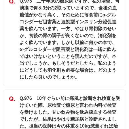
Q.975 二十年来の糖尿病ですが、私の場合、胃
潰瘍で胃を3分の2取っていますので、食後の血
糖値がかなり高く、そのために毎食前にα-グル
コシダーゼ阻害薬と速効型インスリン分泌促進
薬を飲んでいます。一方、やはり胃切除のせい
か、食後の胃の調子が良くないので、消化剤を
よく飲んでいます。しかし以前に何かの本で、
α-グルコシダーゼ阻害薬と消化剤は一緒に飲ん
ではいけないということを読んだのですが、本
当でしょうか。もしそうだとしたら、私のよう
にどうしても消化剤も必要な場合は、どのよう
にしたら良いのでしょうか。
Q.976 10年ぐらい前に痛風と診断され検査を受
けていた際、尿検査で糖尿と言われ内科で検査
を受けました。甘い飲み物を飲み採血する検査
でしたが、結果はやはり糖尿病と診断されまし
た。担当の医師は今の体重を10kg減量すれば治