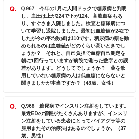
Q.967 今年の1月に人間ドックで糖尿病と判明
し、血圧は上が224で下が124、高脂血症もあ
り、すぐさま入院しました。検査と糖尿病につ
いて学習し退院しました。最初は血糖値が242で
したが今の平均数値は110です。糖尿病の薬を勧
められるのは血糖値がどのくらい高いときでし
ょうか？ それと、自己負担で血糖自己測定を
朝に1回行っていますが病院で測った数字との誤
差があります。どうしてでしょうか？ 薬を飲
用していない糖尿病の人は低血糖にならないと
聞きましたが本当ですか？（48歳、女性）
Q.968 糖尿病でインスリン注射をしています。
最近EDの情報がたくさんありますが、インスリ
ン注射をしている患者にとってバイアグラ等の
服用またその治療法はあるのでしょうか。（37
歳、男性）