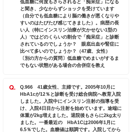
低血糖に何度もさらされると「痴呆症」になる
と聞き、少なからずショックを受けています
（自分でも低血糖により脳の働きが悪くなりや
すいのはたびたび感じてきました）。病歴の長
い人（特にインスリン治療が欠かせない1型の
人）ではどのくらいの割合で「痴呆症」と診断
されているのでしょうか？ 眼底出血や腎症に
比べて多いのでしょうか？（47歳、女性）
〔別の方からの質問〕低血糖でめまいがするま
でもない状態がある場合の合併症を教え
Q.966 41歳女性、主婦です。2005年10月に
HbA1cが12％と診断を受け総合病院へ教育入院
しました。入院中にインスリン注射の指導を受
け、入院4日目から注射を始めています。途端に
体重が2kg増えました。退院後もさらに2kg太り
ました。一番最近の HbA1Cは2006年1月に
6.5％でした。血糖値は順調です。入院してから