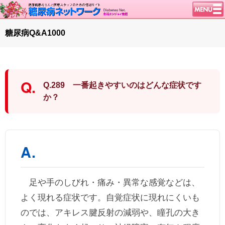
トップページ
糖尿病Q&A1000
ニュース
学会・イベント
談話室BBS
Q.289 一番起きやすいのはどんな症状です
糖尿病のきほん
か？
特集・連載
特集・連載 一覧へ
1型ライフ
腎臓の健康道
インスリンポンプ
血糖トレンド
足や手のしびれ・痛み・異常な感覚などは、
グリコアルブミン
よく現れる症状です。自覚症状に現れにくいも
のでは、アキレス腱反射の減弱や、瞳孔の大き