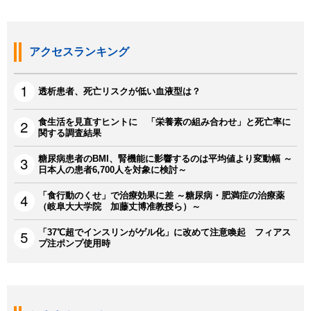
アクセスランキング
透析患者、死亡リスクが低い血液型は？
食生活を見直すヒントに 「栄養素の組み合わせ」と死亡率に
関する調査結果
糖尿病患者のBMI、腎機能に影響するのは平均値より変動幅 ～
日本人の患者6,700人を対象に検討～
「食行動のくせ」で治療効果に差 ～糖尿病・肥満症の治療薬
（岐阜大大学院 加藤丈博准教授ら）～
「37℃超でインスリンがゲル化」に改めて注意喚起 フィアス
プ注ポンプ使用時