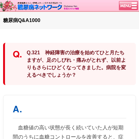
トップページ
糖尿病Q&A1000
ニュース
学会・イベント
談話室BBS
Q.321 神経障害の治療を始めてひと月たち
糖尿病のきほん
ますが、足のしびれ・痛みがとれず、以前よ
りもさらにひどくなってきました。病院を変
特集・連載
えるべきでしょうか？
特集・連載 一覧へ
1型ライフ
腎臓の健康道
インスリンポンプ
血糖トレンド
グリコアルブミン
血糖値の高い状態が長く続いていた人が短期
間のうちに血糖コントロールを改善すると、症