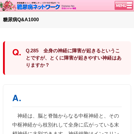
トップページ
糖尿病Q&A1000
ニュース
学会・イベント
談話室BBS
Q.285 全身の神経に障害が起きるというこ
糖尿病のきほん
とですが、とくに障害が起きやすい神経はあ
りますか？
特集・連載
腎臓の健康道
インスリンポンプ
血糖トレンド
グリコアルブミン
特集・連載 一覧へ
神経は、脳と脊髄からなる中枢神経と、その
中枢神経から枝別れして全身に広がっている末
1型ライフ
梢神経に大別できます。神経細胞はインスリン