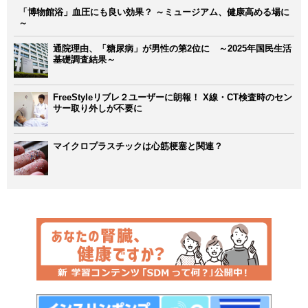
「博物館浴」血圧にも良い効果？ ～ミュージアム、健康高める場に
～
通院理由、「糖尿病」が男性の第2位に ～2025年国民生活
基礎調査結果～
FreeStyleリブレ２ユーザーに朗報！ X線・CT検査時のセン
サー取り外しが不要に
マイクロプラスチックは心筋梗塞と関連？